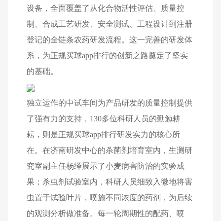
设备，全面覆盖了从化合物活性评估、质量控
制、合成工艺研发、安全测试、工程设计到注册
登记的全链条农药研发流程。这一完善的研发体
系，为正规买球app排行的创新之路奠定了坚实
的基础。
独立运作的中试车间为产品研发的质量控制提供
了强有力的支持，130多位科研人员的勤勉耕
耘，则是正规买球app排行研发实力的核心所
在。在济南研发中心的杀菌剂培育室内，生测研
究室副主任杨绎展示了小麦病害防治的实验成
果；杀虫剂试验室内，科研人员细致入微地将害
虫置于试验叶片，喷施不同浓度的药剂，为后续
的观测分析做准备。每一轮周期性的配药、喷