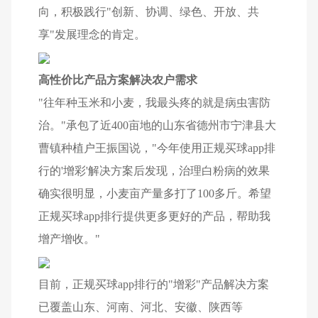
向，积极践行"创新、协调、绿色、开放、共
享"发展理念的肯定。
高性价比产品方案解决农户需求
"往年种玉米和小麦，我最头疼的就是病虫害防
治。"承包了近400亩地的山东省德州市宁津县大
曹镇种植户王振国说，"今年使用正规买球app排
行的'增彩'解决方案后发现，治理白粉病的效果
确实很明显，小麦亩产量多打了100多斤。希望
正规买球app排行提供更多更好的产品，帮助我
增产增收。"
目前，正规买球app排行的"增彩"产品解决方案
已覆盖山东、河南、河北、安徽、陕西等