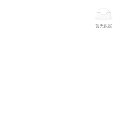
暂无数据
作物解决方
风机企业合
风机采购咨
风机企业
案
作
询
化
作物解决方案
风机市场行情
风机招聘信息
风机社会责任