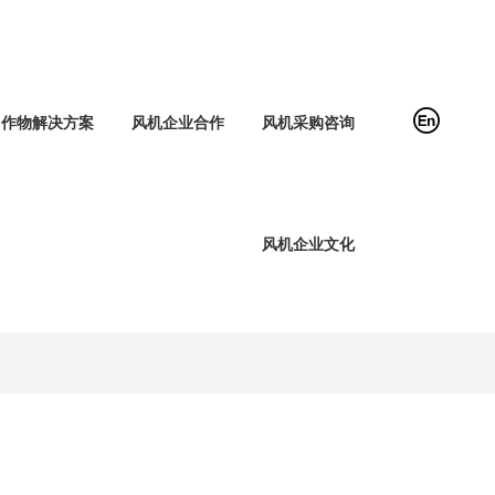
作物解决方案
风机企业合作
风机采购咨询
风机企业文化