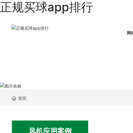
正规买球app排行
网
首页
风机应用案例