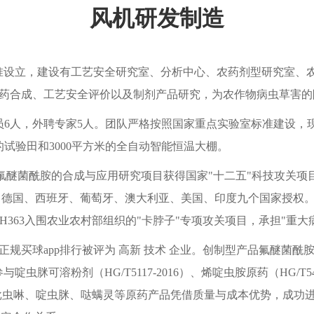
风机研发制造
标准设立，建设有工艺安全研究室、分析中心、农药剂型研究室、
药合成、工艺安全评价以及制剂产品研究，为农作物病虫草害的
员6人，外聘专家5人。团队严格按照国家重点实验室标准建设，现已
的试验田和3000平方米的全自动智能恒温大棚。
中，氟醚菌酰胺的合成与应用研究项目获得国家"十二五"科技攻关
、德国、西班牙、葡萄牙、澳大利亚、美国、印度九个国家授权。
H363入围农业农村部组织的"卡脖子"专项攻关项目，承担"重
规买球app排行被评为 高新 技术 企业。创制型产品氟醚菌酰
可溶粉剂（HG/T5117-2016）、烯啶虫胺原药（HG/T543
，吡虫啉、啶虫脒、哒螨灵等原药产品凭借质量与成本优势，成功