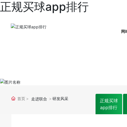
正规买球app排行
网
首页
研发风采
走进联合
正规买球
app排行