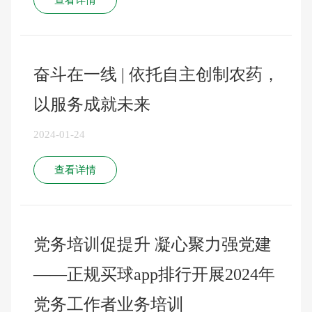
奋斗在一线 | 依托自主创制农药，
以服务成就未来
2024-01-24
查看详情
党务培训促提升 凝心聚力强党建
——正规买球app排行开展2024年
党务工作者业务培训