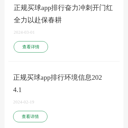
正规买球app排行奋力冲刺开门红
全力以赴保春耕
2024-03-01
查看详情
正规买球app排行环境信息202
4.1
2024-02-19
查看详情