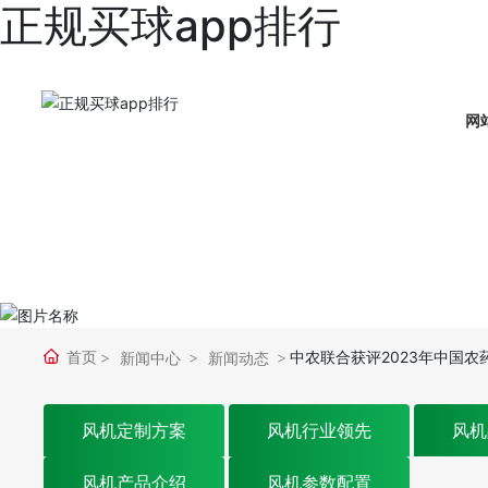
正规买球app排行
网
首页
中农联合获评2023年中国
新闻中心
新闻动态
风机定制方案
风机行业领先
风机
风机产品介绍
风机参数配置