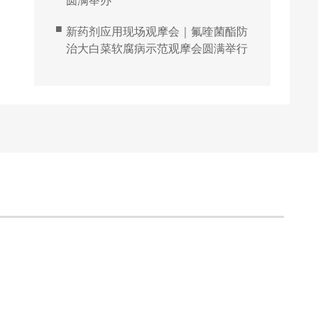
圆满举办
■
新药剂应用现场观摩会｜氟喹菌酯防
治大白菜软腐病示范观摩会圆满举行