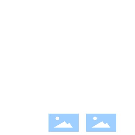
风机服务热线
文
制剂销售：
0531-864016
采购部：
0531-8
897659
81
6
原药销售：
0531-889757
证券投资者热线：
0531-8
76
8977160
海外销售：
0531-864016
人力资源部：
0531-8640
40
1528