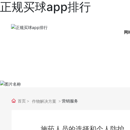
正规买球app排行
网
首页
营销服务
作物解决方案
施药人员的选择和个人防护