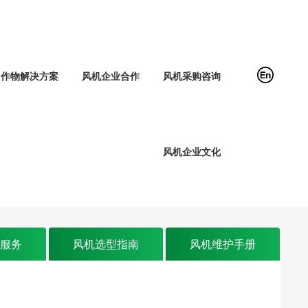
作物解决方案
风机企业合作
风机采购咨询
风机企业文化
后服务
风机选型指南
风机维护手册