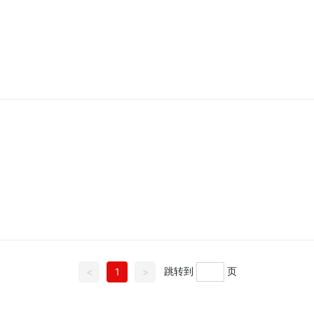
跳转到
页
<
1
>