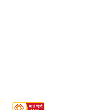
正规买球app排
风机技术服
风机应用案
行
务
例
正规买球app排行
风机定制方案
原药
2026FIFA世界杯
风机行业领先
中间体
专业风机企业
风机品牌推荐
制剂
风机研发制造
风机产品介绍
环保风机专家
风机参数配置
石化风机配套
冶金风机首选
暖通制冷风机
优质风机供应商