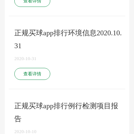
查看详情
正规买球app排行环境信息2020.10.
31
2020-10-31
查看详情
正规买球app排行例行检测项目报
告
2020-10-10