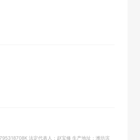
0795318708K 法定代表人：赵宝修 生产地址：潍坊滨