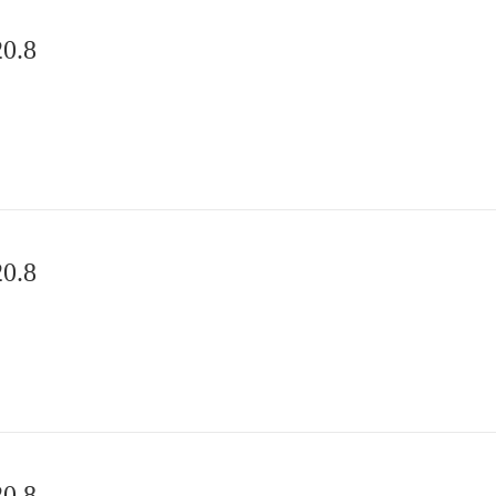
.8
.8
.8