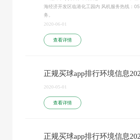
海经济开发区临港化工园内 风机服务热线：05
务。
2020-06-01
查看详情
正规买球app排行环境信息2020.
2020-05-01
查看详情
正规买球app排行环境信息2020.