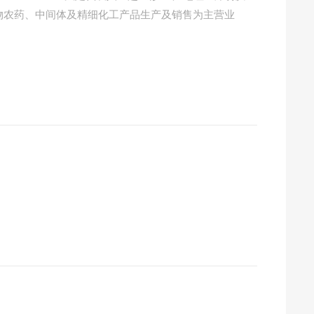
以生物农药、中间体及精细化工产品生产及销售为主营业