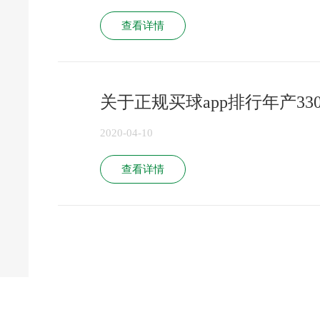
查看详情
关于正规买球app排行年产3
2020-04-10
查看详情