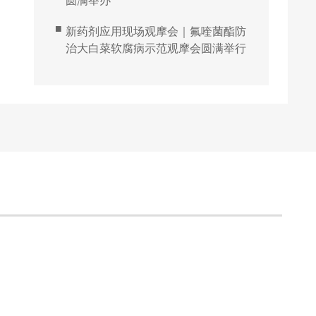
圆满举办
■
新药剂应用现场观摩会｜氟喹菌酯防
治大白菜软腐病示范观摩会圆满举行