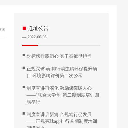
■
迁址公告
210
2022-06-03
—
■
对标榜样践初心 实干奉献显担当
■
正规买球app排行溴虫腈环保提升项
目 环境影响评价第二次公示
■
制度宣讲再深化 激励保障暖人心
——"联合大学堂"第二期制度培训圆
满举行
■
制度宣讲启新篇 合规笃行促发展
——正规买球app排行首期制度培训