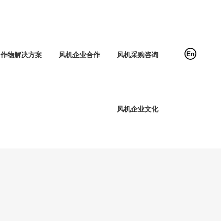
作物解决方案
风机企业合作
风机采购咨询
风机企业文化