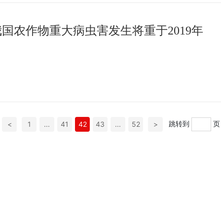
我国农作物重大病虫害发生将重于2019年
跳转到
页
<
1
...
41
42
43
...
52
>
作物解决方
风机企业合
风机采购咨
风机企业
案
作
询
化