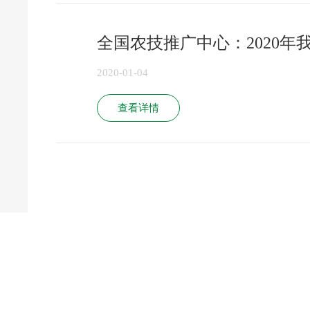
全国农技推广中心：2020年
2020-01-04
查看详情
正规买球app排
风机技术服
风机应用案
行
务
例