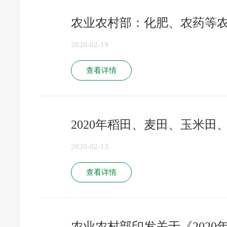
农业农村部：化肥、农药等
2020-02-19
查看详情
2020年稻田、麦田、玉米
2020-02-13
查看详情
农业农村部印发关于《202