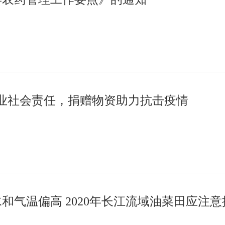
企业社会责任，捐赠物资助力抗击疫情
和气温偏高 2020年长江流域油菜田应注