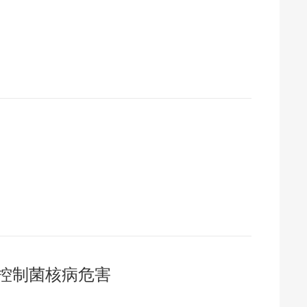
意控制菌核病危害