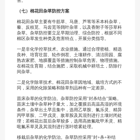
害。
（七）棉花田杂草防控方案
棉花田杂草主要有牛筋草、马唐、芦苇等禾本科杂草，
藜、反枝苋、马齿苋等阔叶杂草，以及香附子等莎草科
杂草。杂草防控要立足早期治理、综合防控，根据不同
棉区杂草发生种类及危害特点，开展分类指导。
一是非化学控草技术。农业措施。通过合理密植、精选
良种、培育壮苗、轮作倒茬、土壤耕作、清洁田园、腐
熟农家肥、地膜覆盖等措施控制杂草危害。物理措施。
在棉花生育期，结合施肥，采取机械中耕培土，防除行
间杂草。
二是化学除草技术。棉花田杂草因地域、栽培方式的不
同，采用的化除策略和除草剂品种有一定差异。
苗床杂草的化学防治。杂草防控采用"封杀结合"策略。
苗床土壤中杂草种子量大，加之覆膜后高温高湿的环境
条件，杂草出土早且集中，选用乙草胺、氟乐灵、精异
丙甲草胺、二甲戊灵、敌草胺及其混剂进行土壤封闭处
理；若棉花出苗后杂草较多，选用高效氟吡甲禾灵、精
吡氟禾草灵及其混剂进行茎叶喷雾处理。
移栽后杂草的化学防治。杂草防控采用"封+杀+补结