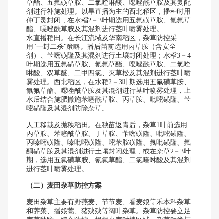
草酯、五氟磺草胺、二氯喹啉酸、噁唑酰草胺及其复配
剂进行补施处理。以旱直播为主的西北稻区，播种时用
仲丁灵封闭，在水稻2－3叶期选用五氟磺草胺、氰氟草
酯、噁唑酰草胺及其混剂进行茎叶喷雾处理。
水直播稻田。在长江流域及华南稻区，杂草防控采
用"一封二杀"策略。播后苗前选用丙草胺（含安全
剂）、苄嘧磺隆及其混剂进行土壤封闭处理；水稻3－4
叶期选用五氟磺草胺、氰氟草酯、噁唑酰草胺、二氯喹
啉酸、双草醚、二甲四氯、灭草松及其混剂进行茎叶喷
雾处理。西北稻区，在水稻2－3叶期选用五氟磺草胺、
氰氟草酯、噁唑酰草胺及其混剂进行茎叶喷雾处理，上
水后结合施肥撒施苯噻酰草胺、丙草胺、吡嘧磺隆、苄
嘧磺隆及其混剂防除杂草。
人工移栽及抛秧稻田。在秧苗返青后，杂草1叶前选用
丙草胺、苯噻酰草胺、丁草胺、苄嘧磺隆、吡嘧磺隆、
丙嗪嘧磺隆、嗪吡嘧磺隆、嘧苯胺磺隆、氟吡磺隆、氟
酮磺草胺及其混剂进行土壤封闭处理，或在杂草2－3叶
期，选用五氟磺草胺、氰氟草酯、二氯喹啉酸及其混剂
进行茎叶喷雾处理。
（二）麦田杂草防控方案
麦田杂草主要有野燕麦、节节麦、看麦娘等禾本科杂草
和荠菜、播娘蒿、猪殃殃等阔叶杂草。杂草防控要立足