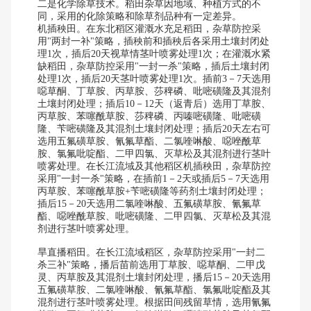
二是化学除草技术。稻田杂草因地域、种植方式的不
同，采用的化除策略和除草剂品种有一定差异。
机插秧田。在东北稻区灌溉水充足稻田，杂草防控采
用"两封一补"策略，插秧前和插秧后各采用土壤封闭处
理1次，插后20天视草情茎叶喷雾处理1次；在灌溉水紧
缺稻田，杂草防控采用"一封一杀"策略，插后土壤封闭
处理1次，插后20天茎叶喷雾处理1次。插前3－7天选用
噁草酮、丁草胺、丙草胺、莎稗磷、吡嘧磺隆及其混剂
土壤封闭处理；插后10－12天（返青后）选用丁草胺、
丙草胺、苯噻酰草胺、莎稗磷、丙嗪嘧磺隆、吡嘧磺
隆、苄嘧磺隆及其混剂土壤封闭处理；插后20天左右可
选用五氟磺草胺、氰氟草酯、二氯喹啉酸、噁唑酰草
胺、氯氟吡啶酯、二甲四氯、灭草松及其混剂进行茎叶
喷雾处理。在长江流域及其他稻区机插秧田，杂草防控
采用"一封一杀"策略，在插前1－2天或插后5－7天选用
丙草胺、苯噻酰草胺+苄嘧磺隆等药剂土壤封闭处理；
插后15－20天选用二氯喹啉酸、五氟磺草胺、氰氟草
酯、噁唑酰草胺、吡嘧磺隆、二甲四氯、灭草松及其混
剂进行茎叶喷雾处理。
旱直播稻田。在长江流域稻区，杂草防控采用"一封二
杀三补"策略，播后苗前选用丁草胺、噁草酮、二甲戊
灵、丙草胺及其混剂土壤封闭处理，播后15－20天选用
五氟磺草胺、二氯喹啉酸、氰氟草酯、氯氟吡啶酯及其
混剂进行茎叶喷雾处理。根据田间残留草情，选用氰氟