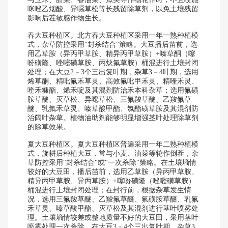
咪唑乙烟酸、异噁草松等长残留除草剂，以免土壤残留
影响后茬敏感作物生长。
春大豆种植区。北方春大豆种植区采用一年一熟种植模
式，杂草防控采用"封杀结合"策略。大豆播后苗前，选
用乙草胺（异丙甲草胺、精异丙甲草胺）+嗪草酮（噻
吩磺隆、唑嘧磺草胺、丙炔氟草胺）桶混进行土壤封闭
处理；在大豆2－3个三出复叶期，杂草3－4叶期，选用
烯草酮、精吡氟禾草灵、高效氟吡甲禾灵、精喹禾灵、
喹禾糠酯、烯禾啶及其混剂防治禾本科杂草；选用氟磺
胺草醚、灭草松、异噁草松、三氟羧草醚、乙羧氟草
醚、乳氟禾草灵、嗪草酸甲酯、氯酯磺草胺及其混剂防
治阔叶杂草。植物油助剂能够明显增强茎叶处理除草剂
的除草效果。
夏大豆种植区。夏大豆种植区普遍采用一年二熟种植模
式，旋耕后种植大豆，常与小麦、油菜等轮作倒茬，杂
草防控采用"封杀结合"或"一次杀除"策略。在土壤墒情
较好的大豆田，播后苗前，选用乙草胺（异丙甲草胺、
精异丙甲草胺、异丙草胺）+噻吩磺隆（唑嘧磺草胺）
桶混进行土壤封闭处理；在封行前，根据杂草发生情
况，选用三氟羧草醚、乙羧氟草醚、氟磺胺草醚、乳氟
禾草灵、嗪草酸甲酯、灭草松及其混剂进行茎叶喷雾处
理。土壤墒情较差或整地质量不好的大豆田，采用茎叶
喷雾处理一次杀除，在大豆3－4个三出复叶期，杂草3