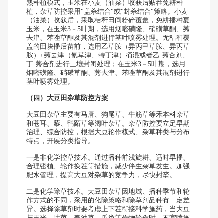
熟种植模式，玉米在小麦（油菜）收获后贴茬免耕种
植，杂草防控采用"盖杀结合"或"封杀结合"策略。小麦
（油菜）收获后，采取秸秆田间粉碎覆盖，免耕播种夏
玉米，在玉米3－5叶期，选用烟嘧磺隆、硝磺草酮、莠
去津、苯唑草酮及其混剂进行茎叶喷雾处理。无秸秆覆
盖的田块播后苗前，选用乙草胺（异丙甲草胺、异丙草
胺）+莠去津（氰草津、特丁津）桶混或者乙·莠合剂、
丁·莠合剂进行土壤封闭处理；在玉米3－5叶期，选用
烟嘧磺隆、硝磺草酮、莠去津、苯唑草酮及其混剂进行
茎叶喷雾处理。
（四）大豆田杂草防控方案
大豆田杂草主要有马唐、狗尾草、牛筋草等禾本科杂草
和苍耳、藜、鸭跖草等阔叶杂草。杂草防控要立足早期
治理、综合防控，根据大豆轮作模式、杂草种类与分布
特点，开展分类指导。
一是非化学控草技术。通过播种前浅旋耕、适时早播、
合理密植、轮作换茬等措施，减少伴生杂草发生。加强
肥水管理，提高大豆对杂草的竞争力，尽快封垄。
二是化学除草技术。大豆田杂草因地域、播种季节和轮
作方式的不同，采用的化除策略和除草剂品种有一定差
异。选择除草剂时要考虑上下茬衔接科学施药，当大豆
与玉米、甜菜、春油菜、瓜类等作物轮作时，不宜喷施