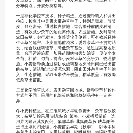
麦草秋防、综合防控，根据小麦种植区域、杂草种类与
分布特点，开展分类指导。
一是非化学控草技术。种子精选。通过麦种调入和调出
检疫，检查其中是否夹带杂草种子，特别是毒麦、节节
麦、野燕麦等。通过检疫措施，结合播种前的麦种清
选，有效减少杂草的远距离传播。农业措施。及时清除
农田杂草，实行麦油、麦菜等轮作倒茬，可有效减轻伴
生杂草的危害。小麦整地前浇水，诱导杂草种子提前萌
发，结合浅旋耕锄草，降低杂草基数。通过提高整地质
量、合理运筹施肥、加强苗期病虫害防治等，促使小麦
全苗、壮苗、匀苗，提高小麦对杂草的竞争力。物理措
施。小麦播种前通过翻耕或旋耕整地灭除田间已经出苗
的杂草，清洁和过滤灌溉水源，阻止田外杂草种子的输
入。生态措施。采取玉米秸秆覆盖、稻草覆盖，有效降
低杂草出苗数。
二是化学除草技术。麦田杂草因地域、播种季节和轮作
方式的不同，采用的化除策略和除草剂品种有一定差
异。
冬小麦种植区。在江淮流域水旱轮作麦田，杂草基数较
大，杂草防控采用"封杀结合"策略。小麦播后苗前，选
用异丙隆及其复配剂、氟噻草胺·吡氟酰草胺·呋草酮等
进行土壤封闭处理。小麦苗后早期（秋季），以禾本科
杂草为主的麦田，选用炔草酯、唑啉草酯、精噁唑禾草