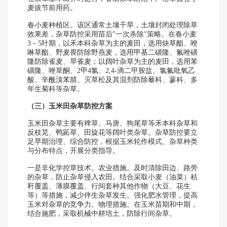
麦拔节前用药。
春小麦种植区。该区通常土壤干旱，土壤封闭处理除草
效果差，杂草防控采用苗后"一次杀除"策略。在春小麦
3－5叶期，以禾本科杂草为主的麦田，选用炔草酯、唑
啉草酯、野麦畏防除野燕麦，选用甲基二磺隆、氟唑磺
隆防除雀麦、旱雀麦；以阔叶杂草为主的麦田，选用苯
磺隆、唑草酮、2甲4氯、2,4-滴二甲胺盐、氯氟吡氧乙
酸、辛酰溴苯腈、灭草松及其混剂防除藜科、蓼科、多
年生菊科等杂草。
（三）玉米田杂草防控方案
玉米田杂草主要有稗草、马唐、狗尾草等禾本科杂草和
反枝苋、鸭跖草、田旋花等阔叶类杂草。杂草防控要立
足早期治理、综合防控，根据玉米轮作模式、杂草种类
与分布特点，开展分类指导。
一是非化学控草技术。农业措施。及时清除田边、路旁
的杂草，防止杂草侵入农田。结合采取小麦（油菜）秸
秆覆盖、薄膜覆盖、行间套种其他作物（大豆、花生
等）等措施，减少伴生杂草发生。强化肥水管理，提高
玉米对杂草的竞争力。物理措施。在玉米苗期和中期，
结合施肥，采取机械中耕培土，防除行间杂草。