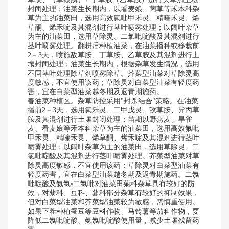
封闭处理；油菜生长期内，以看麦娘、菵草等禾本科杂
草为主的油菜田，选用高效氟吡甲禾灵、精喹禾灵、烯
草酮、烯禾啶及其混剂进行茎叶喷雾处理；以阔叶杂草
为主的油菜田，选用草除灵、二氯吡啶酸及其混剂进行
茎叶喷雾处理。翻耕后种植油菜，在油菜播种或移栽前
2－3天，喷施敌草胺、丁草胺、乙草胺及其混剂进行土
壤封闭处理；油菜生长期内，根据杂草发生情况，选用
不同茎叶处理除草剂喷雾除草。芥菜型油菜对草除灵高
度敏感，不宜使用该药；草除灵对白菜型油菜有轻度药
害，宜在白菜型油菜越冬期及返青期施药。
春油菜种植区。杂草防控采用"封杀结合"策略。在油菜
播前2－3天，选用氟乐灵、二甲戊灵、敌草胺、异丙草
胺及其混剂进行土壤封闭处理；苗期以野燕麦、旱雀
麦、看麦娘等禾本科杂草为主的油菜田，选用高效氟吡
甲禾灵、精喹禾灵、烯草酮、烯禾啶及其混剂进行茎叶
喷雾处理；以阔叶杂草为主的油菜田，选用草除灵、二
氯吡啶酸及其混剂进行茎叶喷雾处理。芥菜型油菜对草
除灵高度敏感，不宜使用该药；草除灵对白菜型油菜有
轻度药害，宜在白菜型油菜越冬期及返青期施药。二氯
吡啶酸及氨氯•二氯吡对油菜田菊科杂草具有较好的防
效，对藜科、豆科、蓼科部分杂草有较好的抑制效果，
但对白菜型油菜和芥菜型油菜较为敏感，需慎重使用。
如果下茬种植蚕豆等豆科作物、马铃薯等茄科作物，要
降低二氯吡啶酸、氨氯吡啶酸使用量，减少土壤残留药