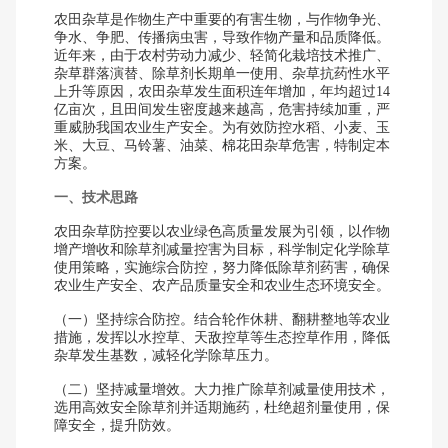
农田杂草是作物生产中重要的有害生物，与作物争光、
争水、争肥、传播病虫害，导致作物产量和品质降低。
近年来，由于农村劳动力减少、轻简化栽培技术推广、
杂草群落演替、除草剂长期单一使用、杂草抗药性水平
上升等原因，农田杂草发生面积连年增加，年均超过14
亿亩次，且田间发生密度越来越高，危害持续加重，严
重威胁我国农业生产安全。为有效防控水稻、小麦、玉
米、大豆、马铃薯、油菜、棉花田杂草危害，特制定本
方案。
一、技术思路
农田杂草防控要以农业绿色高质量发展为引领，以作物
增产增收和除草剂减量控害为目标，科学制定化学除草
使用策略，实施综合防控，努力降低除草剂药害，确保
农业生产安全、农产品质量安全和农业生态环境安全。
（一）坚持综合防控。结合轮作休耕、翻耕整地等农业
措施，发挥以水控草、天敌控草等生态控草作用，降低
杂草发生基数，减轻化学除草压力。
（二）坚持减量增效。大力推广除草剂减量使用技术，
选用高效安全除草剂并适期施药，杜绝超剂量使用，保
障安全，提升防效。