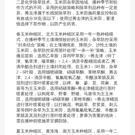
二是化学除草技术。玉米田杂草因地域、播种季节和轮
作方式的不同，采用的化除策略和除草剂品种有一定差
异。莠去津属于长残留除草剂，玉米田施药量应控制在
有效成分38克/亩以下；使用过莠去津的玉米田，要谨
慎选择下茬作物，以防产生药害。
春玉米种植区。北方玉米种植区采用一年一熟种植模
式，在播种季节土壤墒情较好的玉米田，杂草防控采用
"封杀结合"策略；在土壤墒情差、降雨少、沙性土壤的
玉米田，杂草防控采用茎叶处理"一杀一补"策略。玉米
播后苗前，选用乙草胺（异丙甲草胺）+莠去津（特丁
津、氰草津、嗪草酮）+ 2,4－滴异辛酯桶混或者乙·莠·
滴辛酯合剂进行土壤封闭处理。在玉米3－5叶期，杂草
2－6叶期，选用烟嘧磺隆、硝磺草酮、苯唑草酮、莠去
津、2,4－滴异辛酯、氯氟吡氧乙酸、辛酰溴苯腈及其
混剂进行茎叶喷雾处理，以稗、藜、蓼、苋、苘麻、龙
葵等为主玉米田，选用硝磺草酮+莠去津桶混进行茎叶
喷雾处理；以狗尾草、野黍、野稷、马唐等为主玉米
田，选用烟嘧磺隆+硝磺草酮（苯唑草酮）+莠去津桶混
进行茎叶喷雾处理；以打碗花、鸭跖草、苣荬菜、刺儿
菜等阔叶杂草为主玉米田，选用氯氟吡氧乙酸、辛酰溴
苯腈及其混剂进行茎叶喷雾处理；萝藦为害重的地块，
需在播种前喷施草甘膦防除。
夏玉米种植区。黄淮海、南方玉米种植区，采用一年二