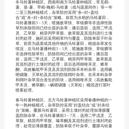
冬马铃薯种植区。西南和南方马铃薯种植区，常见稻-
薯、菜-薯、早稻-晚稻-马铃薯（或与蔬菜间作）等一年
二至三熟种植模式，杂草防控采用"杀+封+盖结
合"或"杀+封+杀结合"策略。前茬为水稻的马铃薯田，
马铃薯播前3－5天，喷施敌草快、草铵膦等非选择性除
草剂杀除田间已经出苗的杂草；播后苗前，选用二甲戊
灵、乙草胺、精异丙甲草胺、敌草胺及其混剂进行土壤
封闭处理，施药后采用稻草均匀覆盖，防除单双子叶杂
草。前茬为蔬菜或其他作物的马铃薯田，根据杂草发生
情况，在马铃薯播种前3－5天，喷施敌草快、草铵膦等
非选择性除草剂，防除田间已经出苗的杂草；播后苗
前，选用二甲戊灵、乙草胺、精异丙甲草胺、敌草胺及
其混剂进行土壤封闭处理；苗后选用精喹禾灵、烯草
酮、高效氟吡甲禾灵及其混剂防除禾本科杂草，选用砜
嘧磺隆、灭草松及其混剂防除阔叶杂草。在禾本科杂草
和阔叶杂草混合发生的田块，选用精喹禾灵（高效氟吡
甲禾灵、烯草酮）+砜嘧磺隆（灭草松）桶混进行茎叶
喷雾处理。
春马铃薯种植区。北方马铃薯种植区采用春播种植的一
年一熟种植模式，杂草防控采用"封盖结合"或"封杀结
合"策略。覆膜马铃薯田，采用土壤封闭处理加薄膜覆
盖防除杂草，在马铃薯播前3－7天，选用二甲戊灵、乙
草胺、精异丙甲草胺、嗪草酮及其混剂进行土壤封闭处
理，处理后薄膜覆盖，防除单双子叶杂草。覆膜马铃薯