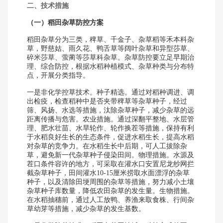
二、技术措施
（一）稻田杂草防控方案
稻田杂草分为三类，稗草、千金子、杂草稻等禾本科杂
草，野慈姑、雨久花、鸭舌草等阔叶杂草和异型莎草、
碎米莎草、萤蔺等莎草科杂草。杂草防控要立足早期治
理、综合防控，根据水稻种植模式、杂草种类与分布特
点，开展分类指导。
一是非化学控草技术。种子精选。通过对稻种调进、调
出检疫，检查稻种中是否夹带稗草等杂草种子，经过
筛、风扬、水选等措施，汰除杂草种子，减少杂草的远
距离传播与危害。农业措施。通过深翻平整地、水层管
理、肥水壮苗、水旱轮作、轮作换茬等措施，保持有利
于水稻良好生长的生态条件，促进水稻生长，提高水稻
对杂草的竞争力。在水稻生长中后期，可人工拔除杂
草，避免新一代杂草种子侵染田间。物理措施。水源及
茬口条件容许的地方，可采取在灌水口安置尼龙纱网拦
截杂草种子，田间灌水10-15厘米捞取水面漂浮的杂草
种子，以及清除田埂周围的杂草等措施，努力减小土壤
杂草种子库数量，降低农田杂草的发生量。生物措施。
在水稻抽穗前，通过人工放鸭、养渔来取食株、行间杂
草幼芽等措施，减少杂草的发生基数。