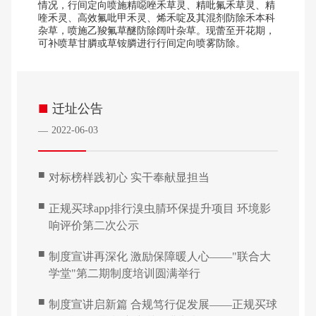
情况，行间定向喷施精噁唑禾草灵、精吡氟禾草灵、精
喹禾灵、高效氟吡甲禾灵、烯禾啶及其混剂防除禾本科
杂草，喷施乙羧氟草醚防除阔叶杂草。现蕾至开花期，
可补喷草甘膦或草铵膦进行行间定向喷雾防除。
■
迁址公告
2022-06-03
—
■
对标榜样践初心 实干奉献显担当
■
正规买球app排行溴虫腈环保提升项目 环境影
响评价第二次公示
■
制度宣讲再深化 激励保障暖人心——"联合大
学堂"第二期制度培训圆满举行
■
制度宣讲启新篇 合规笃行促发展——正规买球