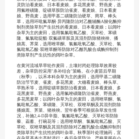
灵防治看麦娘、日本看麦娘、多花黑麦草、野燕麦，选
用氟唑磺隆、啶磺草胺防治雀麦、看麦娘、日本看麦
娘、野燕麦，选用甲基二磺隆防治硬草、菵草、棒头
草，选用环吡氟草酮·异丙隆防治对乙酰辅酶A羧化酶抑
制剂类除草剂产生抗性的看麦娘、日本看麦娘；以阔叶
杂草为主的麦田，选用氯氟吡氧乙酸、灭草松、苯磺
隆、氟氯吡啶酯·双氟磺草胺及其混剂防除猪殃殃、播
娘蒿、荠菜，选用唑草酮、氯氟吡氧乙酸、灭草松、氯
氟吡氧乙酸·双唑草酮等防除对乙酰乳酸合成酶抑制剂
类除草剂产生抗性的阔叶杂草。
在黄河流域旱旱轮作麦田，土壤封闭处理除草效果较
差，杂草防控采用"杀补结合"策略。在小麦苗后早期
（秋季），以禾本科杂草为主的麦田，选用甲基二磺隆
防治节节麦、雀麦、多花黑麦、大穗看麦娘、棒头草、
早熟禾等，选用啶磺草胺防治看麦娘、日本看麦娘、多
花黑麦草、野燕麦，选用氟唑磺隆防治雀麦、野燕麦、
多花黑麦草；以阔叶杂草为主的麦田，选用唑草酮、氯
氟吡氧乙酸、苯磺隆、灭草松、双唑草酮及其混剂防除
播娘蒿、荠菜、猪殃殃。翌年春季可根据杂草发生情
况，补施2,4-D异辛脂、氯氟吡氧乙酸、灭草松等防除
藜、萹蓄、打碗花等；选用唑草酮、氯氟吡氧乙酸、灭
草松、双唑草酮及其混剂防除对乙酰乳酸合成酶抑制剂
类除草剂产生抗性的阔叶杂草。秋季茎叶处理施药，宜
在杂草基本出齐时进行；春后杂草防治，严格掌握在小