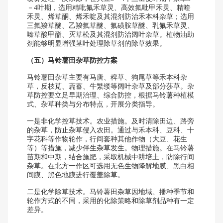
－4叶期，选用精吡氟禾草灵、高效氟吡甲禾灵、精喹
禾灵、烯草酮、烯禾啶及其混剂防治禾本科杂草；选用
三氟羧草醚、乙羧氟草醚、氟磺胺草醚、乳氟禾草灵、
嗪草酸甲酯、灭草松及其混剂防治阔叶杂草。植物油助
剂能够明显增强茎叶处理除草剂的除草效果。
（五）马铃薯田杂草防控方案
马铃薯田杂草主要有马唐、稗草、狗尾草等禾本科杂
草，反枝苋、萹蓄、牛繁缕等阔叶杂草及部分莎草。杂
草防控要立足早期治理、综合防控，根据马铃薯种植模
式、杂草种类与分布特点，开展分类指导。
一是非化学控草技术。农业措施。及时清除田边、路旁
的杂草，防止杂草侵入农田。通过与禾本科、豆科、十
字花科等作物轮作，行间套种其他作物（大豆、花生
等）等措施，减少伴生杂草发生。物理措施。在马铃薯
苗期和中期，结合施肥，采取机械中耕培土，防除行间
杂草。在北方一作区可选用无色生物降解地膜、黑白相
间膜、黑色地膜进行覆盖除草。
二是化学除草技术。马铃薯田杂草因地域、播种季节和
轮作方式的不同，采用的化除策略和除草剂品种有一定
差异。