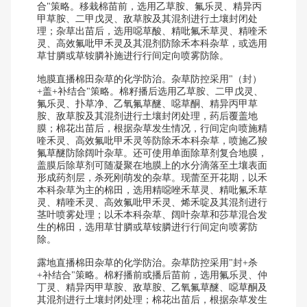
合"策略。移栽棉苗前，选用乙草胺、氟乐灵、精异丙
甲草胺、二甲戊灵、敌草胺及其混剂进行土壤封闭处
理；杂草出苗后，选用噁草酸、精吡氟禾草灵、精喹禾
灵、高效氟吡甲禾灵及其混剂防除禾本科杂草，或选用
草甘膦或草铵膦补施进行行间定向喷雾防除。
地膜直播棉田杂草的化学防治。杂草防控采用"（封）
+盖+补结合"策略。棉籽播后选用乙草胺、二甲戊灵、
氟乐灵、扑草净、乙氧氟草醚、噁草酮、精异丙甲草
胺、敌草胺及其混剂进行土壤封闭处理，药后覆盖地
膜；棉花出苗后，根据杂草发生情况，行间定向喷施精
喹禾灵、高效氟吡甲禾灵等防除禾本科杂草，喷施乙羧
氟草醚防除阔叶杂草。还可使用单面除草剂复合地膜，
盖膜后除草剂可随凝聚在地膜上的水分滴落至土壤表面
形成药剂层，杀死刚萌发的杂草。现蕾至开花期，以禾
本科杂草为主的棉田，选用精噁唑禾草灵、精吡氟禾草
灵、精喹禾灵、高效氟吡甲禾灵、烯禾啶及其混剂进行
茎叶喷雾处理；以禾本科杂草、阔叶杂草和莎草混合发
生的棉田，选用草甘膦或草铵膦进行行间定向喷雾防
除。
露地直播棉田杂草的化学防治。杂草防控采用"封+杀
+补结合"策略。棉籽播前或播后苗前，选用氟乐灵、仲
丁灵、精异丙甲草胺、敌草胺、乙氧氟草醚、噁草酮及
其混剂进行土壤封闭处理；棉花出苗后，根据杂草发生