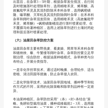
出苗后，在杂草3－5叶期，根据杂草发生情况，在行间
及时喷施茎叶处理除草剂，选用精喹禾灵、烯草酮、高
效氟吡甲禾灵及其混剂防除禾本科杂草，选用砜嘧磺
隆、嗪草酮、灭草松及其混剂防除阔叶杂草；在禾本科
杂草和阔叶杂草混发田块，选用精喹禾灵（高效氟吡甲
禾灵、烯草酮）+砜嘧磺隆桶混进行茎叶喷雾处理。在
不覆膜马铃薯种植区，选用上述除草剂进行土壤封闭处
理和苗后茎叶喷雾处理。
（六）油菜田杂草防控方案
油菜田杂草主要有野燕麦、看麦娘、菵草等禾本科杂草
和猪殃殃、藜、牛繁缕等阔叶杂草。杂草防控要立足早
期治理、综合防控，根据油菜种植模式、杂草种类与分
布特点，开展分类指导。
一是非化学控草技术。通过适时晚播、合理轮作、适当
密植、清洁田园等措施，防止杂草侵入农田。
二是化学除草技术。油菜田杂草因地域、播种季节和轮
作方式的不同，采用的化除策略和除草剂品种有一定差
异。
冬油菜种植区。杂草防控采用"（杀）+封+杀结合"策
略。免耕轻型栽培油菜，播种或移栽前2－3天，选用敌
草快、（草铵膦）+ 丁草胺（乙草胺）进行灭草加土壤