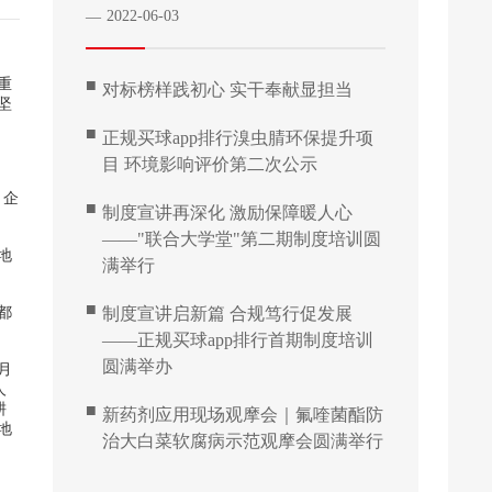
2022-06-03
—
重
■
对标榜样践初心 实干奉献显担当
坚
■
正规买球app排行溴虫腈环保提升项
目 环境影响评价第二次公示
，企
■
制度宣讲再深化 激励保障暖人心
——"联合大学堂"第二期制度培训圆
地
满举行
■
都
制度宣讲启新篇 合规笃行促发展
——正规买球app排行首期制度培训
圆满举办
月
人
耕
■
新药剂应用现场观摩会｜氟喹菌酯防
地
治大白菜软腐病示范观摩会圆满举行