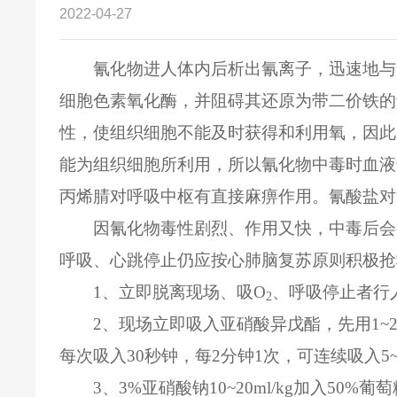
2022-04-27
氰化物进人体内后析出氰离子，迅速地与
细胞色素氧化酶，并阻碍其还原为带二价铁的
性，使组织细胞不能及时获得和利用氧，因此
能为组织细胞所利用，所以氰化物中毒时血液
丙烯腈对呼吸中枢有直接麻痹作用。氰酸盐对
因氰化物毒性剧烈、作用又快，中毒后会
呼吸、心跳停止仍应按心肺脑复苏原则积极抢
1、立即脱离现场、吸O
、呼吸停止者行
2
2、现场立即吸入亚硝酸异戊酯，先用1~
每次吸入30秒钟，每2分钟1次，可连续吸入5
3、3%亚硝酸钠10~20ml/kg加入50