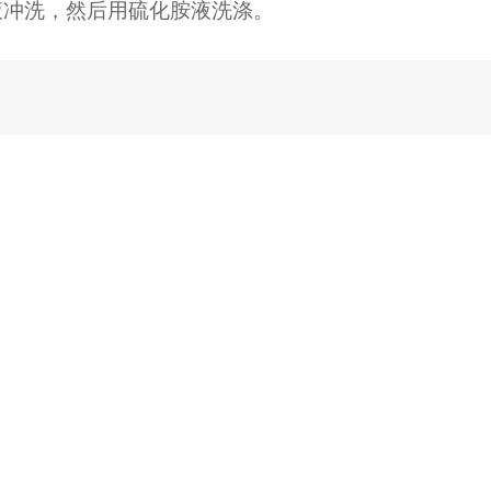
液冲洗，然后用硫化胺液洗涤。
作物解决方
风机企业合
风机采购咨
风机企业
案
作
询
化
作物解决方案
风机市场行情
风机招聘信息
风机社会责任
风机售后服务
风机技术动态
风机服务热线
风机选型指南
风机维护手册