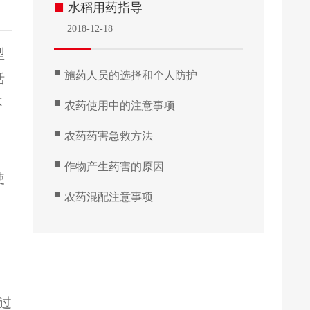
■
水稻用药指导
2018-12-18
—
型
■
施药人员的选择和个人防护
活
不
■
农药使用中的注意事项
，
■
农药药害急救方法
■
作物产生药害的原因
使
■
农药混配注意事项
，
射过