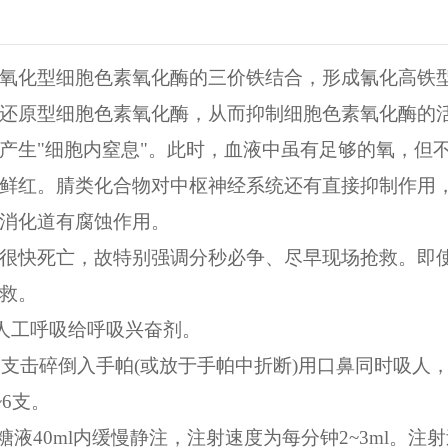
氧化型细胞色素氧化酶的三价铁结合，形成氰化高铁
还原型细胞色素氧化酶，从而抑制细胞色素氧化酶的
产生"细胞内窒息"。此时，血液中虽有足够的氧，但
鲜红。腈类化合物对中枢神经系统还有直接抑制作用
消化道有腐蚀作用。
很快死亡，故特别强调分秒必争、尽早现场抢救。即
救。
人工呼吸给呼吸兴奋剂。
2支击碎倒入手帕(或放于手帕中折断)用口鼻同时吸人
~6支。
%葡萄糖液40ml内缓慢静注，注射速度为每分钟2~3ml。注