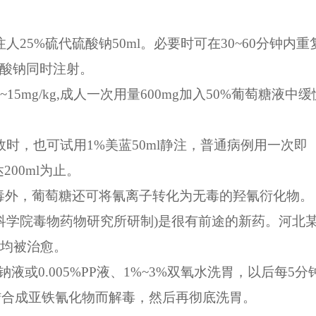
25%硫代硫酸钠50ml。必要时可在30~60分钟内重
酸钠同时注射。
5mg/kg,成人一次用量600mg加入50%葡萄糖液中缓
时，也可试用1%美蓝50ml静注，普通病例用一次即
200ml为止。
解毒外，葡萄糖还可将氰离子转化为无毒的羟氰衍化物。
医学科学院毒物药物研究所研制)是很有前途的新药。河北
人均被治愈。
或0.005%PP液、1%~3%双氧水洗胃，以后每5分
子结合成亚铁氰化物而解毒，然后再彻底洗胃。