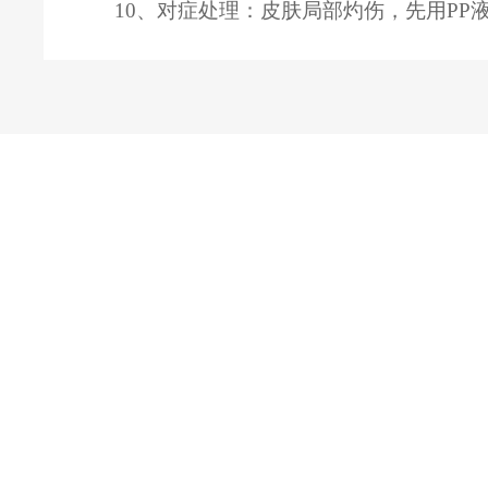
10、对症处理：皮肤局部灼伤，先用PP
正规买球app排
风机技术服
风机应用案
行
务
例
正规买球app排行
风机定制方案
原药
2026FIFA世界杯
风机行业领先
中间体
专业风机企业
风机品牌推荐
制剂
风机研发制造
风机产品介绍
环保风机专家
风机参数配置
石化风机配套