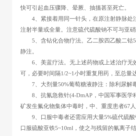
快可引起血压骤降、晕厥、抽搐甚至死亡。
4、紧接着用同一针头，在原注射静脉处注人
注射半量或全量。注意硫代硫酸钠不可与亚硝
5、含钻化合物疗法。乙二胺四乙酸二钴5~1
静注。
6、美蓝疗法。无上述药物或上述治疗无效
可，必要时间隔1/2~1小时重复用药，至总量达
7、大剂量50%葡萄糖液静注：除利尿
8、抗氰急救针(4-DmAP，中国军事
矿发生氟化物集体中毒时，中、重度患者67
9、口服中毒者还需应用大量5%硫代硫酸钠液
口服硫酸亚铁5~10ml，使之与残留的氰离