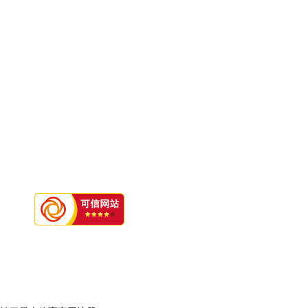
正规买球app排行
风机定制方案
原药
2026FIFA世界杯
风机行业领先
中间体
专业风机企业
风机品牌推荐
制剂
风机研发制造
风机产品介绍
环保风机专家
风机参数配置
石化风机配套
冶金风机首选
暖通制冷风机
优质风机供应商
Copyright © 2022 正规买球app排行
鲁ICP备19047006号 -1
鲁农药广审（