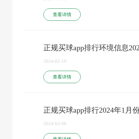
查看详情
正规买球app排行环境信息2024
2024-02-19
查看详情
正规买球app排行2024年1
2024-02-08