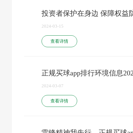
投资者保护在身边 保障权益
2024-03-15
查看详情
正规买球app排行环境信息2024
2024-03-07
查看详情
雷锋精神我先行，正规买球a