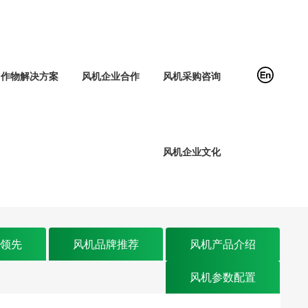
作物解决方案
风机企业合作
风机采购咨询
风机企业文化
业领先
风机品牌推荐
风机产品介绍
风机参数配置