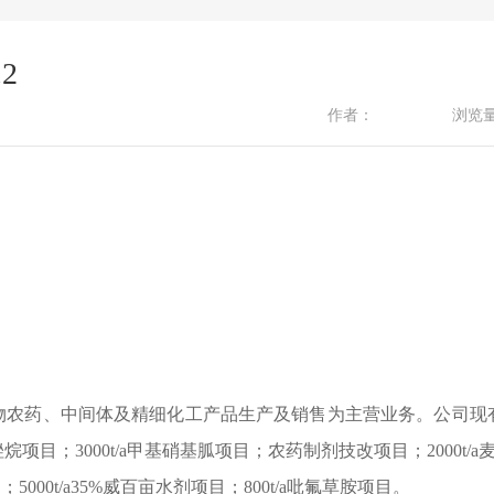
2
作者：
浏览
物农药、中间体及精细化工产品生产及销售为主营业务。公司现
基咪唑烷项目；3000t/a甲基硝基胍项目；农药制剂技改项目；2000t/a
；5000t/a35%威百亩水剂项目；800t/a吡氟草胺项目。