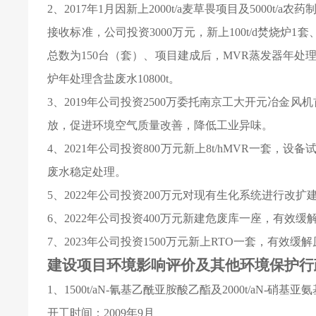
2
、2017年1月因新上2000t/a麦草畏项目及5000
接收标准，公司投资3000万元，新上100t/d焚烧炉1套、
总数为150台（套）、项目建成后，MVR蒸发器年处理含
炉年处理含盐废水10800t。
3
、2019年公司投资2500万委托南京工大开元冶金风机首
放，促进环境空气质量改善，降低工业异味。
4
、2021年公司投资800万元新上8t/hMVR一套
废水稳定处理。
5
、2022年公司投资200万元对现有生化系统进行改
6
、2022年公司投资400万元新建危废库一座，有效
7
、2023年公司投资1500万元新上RTO一套，有效缓
建设项目环境影响评价及其他环境保护行
1
、1500t/aN-氰基乙酰亚胺酸乙酯及2000t/aN-硝基
开工时间：2009年9月