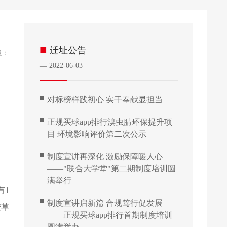
■
迁址公告
量：
2022-06-03
—
■
对标榜样践初心 实干奉献显担当
■
正规买球app排行溴虫腈环保提升项
目 环境影响评价第二次公示
■
制度宣讲再深化 激励保障暖人心
——"联合大学堂"第二期制度培训圆
满举行
有1
■
制度宣讲启新篇 合规笃行促发展
麦草
——正规买球app排行首期制度培训