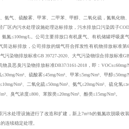
粒物、氨气、硫酸雾、甲苯、二甲苯、甲醇、二氧化硫，氮氧化物
经厂区内污水处理设施处理达标排放，污水排放口污染因子CO
L，氨氮≤100mg/L。公司主要排放口有机废气、有机储罐呼吸废
排气筒达标排放，公司排放的烟气符合挥发性有机物排放标准第
大气污染物排放标准GB 39727-2020、大气污染物综合排放标准GB
物及恶臭污染物排放标准DB37/3161-2018
，即：VOCs≤60mg/
≤30mg/Nm³、硫酸雾≤45mg/Nm³、甲苯≤5mg/Nm³、甲醇≤50mg/
10mg/Nm³、二氧化硫≤50mg/Nm³、氨气≤20mg/Nm³、
硫化氢
≤
3
Nm³、
臭气浓度
≤800、
苯胺类
≤20mg/Nm³、
酚类
≤15mg/Nm³。
司原污水处理设施进行了改造和扩建，新上7m³/h的氨氮吹脱吸收
水的连续稳定处理。