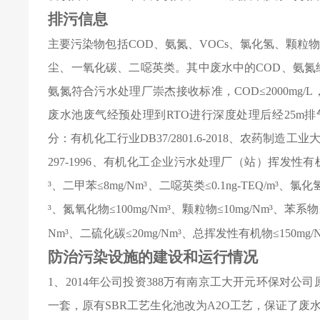
排污信息
主要污染物包括COD、氨氮、VOCs、氯化氢、颗
尘、一氧化碳、二噁英类。其中废水中的COD、氨氮
氨氮符合污水处理厂崇杰接收标准，COD≤2000mg/
废水池废气经预处理到RTO进行深度处理后经25m
分：有机化工行业DB37/2801.6-2018、农药制造工业
297-1996、有机化工企业污水处理厂（站）
挥发性有机
³、二甲苯≤8mg/Nm³、二噁英类≤0.1ng-TEQ/m³、氯化氢
³、氮氧化物≤100mg/Nm³、颗粒物≤10mg/Nm³、苯系物≤
Nm
³、
二硫化碳
≤20mg/Nm³、
总挥发性有机物
≤150mg/
防治污染设施的建设和运行情况
1
、2014年公司投资388万有南京工大开元环保对公
一套，原有SBR工艺生化池改为A2O工艺，保证了废