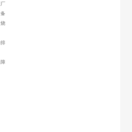
理厂
设备
焚烧
的排
保障