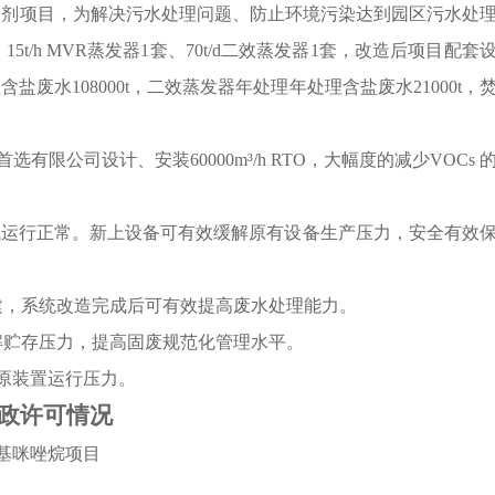
t/a农药制剂项目，为解决污水处理问题、防止环境污染达到园区污水处
15t/h MVR蒸发器1套、70t/d二效蒸发器1套，改造后项目配套
盐废水108000t，二效蒸发器年处理年处理含盐废水21000t，
选有限公司设计、安装60000m³/h RTO，大幅度的减少VOCs 
，设备试运行正常。新上设备可有效缓解原有设备生产压力，安全有效
扩建，系统改造完成后可有效提高废水处理能力。
缓解贮存压力，提高固废规范化管理水平。
解原装置运行压力。
政许可情况
亚氨基咪唑烷项目