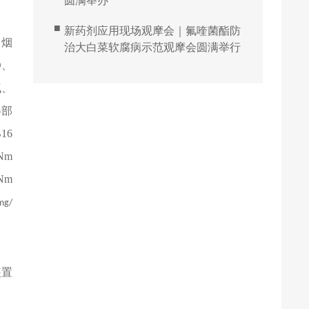
圆满举办
■
新药剂应用现场观摩会｜氟喹菌酯防
、烟
治大白菜软腐病示范观摩会圆满举行
D、
气、
6部
16
Nm
Nm
mg/
装置