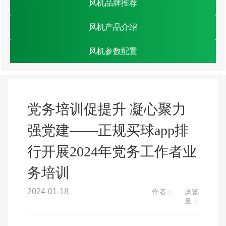
风机品牌推荐
风机产品介绍
风机参数配置
党务培训促提升 凝心聚力
强党建——正规买球app排
行开展2024年党务工作者业
务培训
2024-01-18
作者：
浏览
量：