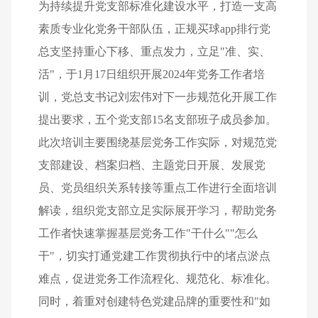
为持续提升党支部标准化建设水平，打造一支高
素质专业化党务干部队伍，正规买球app排行党
总支坚持重心下移、重点发力，立足"准、实、
活"，于1月17日组织开展2024年党务工作者培
训，党总支书记刘宏伟对下一步规范化开展工作
提出要求，五个党支部15名支部班子成员参加。
此次培训主要围绕基层党务工作实际，对规范党
支部建设、档案归档、主题党日开展、发展党
员、党员组织关系转接等重点工作进行全面培训
解读，组织党支部立足实际展开学习，帮助党务
工作者快速掌握基层党务工作"干什么""怎么
干"，切实打通党建工作贯彻执行中的堵点淤点
难点，促进党务工作流程化、规范化、标准化。
同时，着重对创建特色党建品牌的重要性和"如