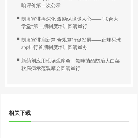
响评价第二次公示
■
制度宣讲再深化 激励保障暖人心——"联合大
学堂"第二期制度培训圆满举行
■
制度宣讲启新篇 合规笃行促发展——正规买球
app排行首期制度培训圆满举办
■
新药剂应用现场观摩会｜氟喹菌酯防治大白菜
软腐病示范观摩会圆满举行
相关下载