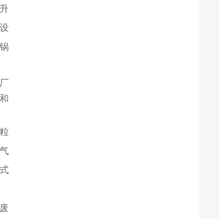
升
设
热锅
。
、厂
和
颗粒
气
湿式
、废