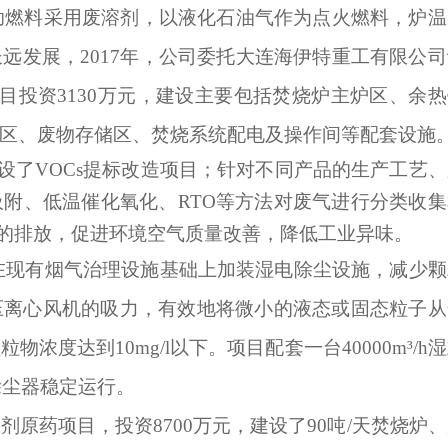
辅助燃料采用废溶剂，以液化石油气作为点火燃料，炉温
远发展，2017年，公司委托大连海伊特重工有限公司
项目投资3130万元，建设主要包括焚烧炉主炉区、余
区、废物存储区、焚烧系统配电及操作间等配套设施
，建设了VOCs提标改造项目；针对不同产品的生产工艺
附、低温催化氧化、RTO等方法对废气进行分类收集
 的排放，促进环境空气质量改善，降低工业异味。
元，在现有烟气治理设施基础上加装湿电除尘设施，减少
压离心风机的吸力，有效地将微小的液态或固态粒子从
度达到10mg/l以下。项目配套一台40000m³/h
除尘器稳定运行。
杀虫剂原药项目，投资8700万元，建设了90吨/天焚烧炉