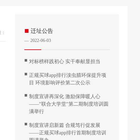
■
迁址公告
量：
2022-06-03
—
■
对标榜样践初心 实干奉献显担当
■
正规买球app排行溴虫腈环保提升项
目 环境影响评价第二次公示
■
制度宣讲再深化 激励保障暖人心
——"联合大学堂"第二期制度培训圆
满举行
■
制度宣讲启新篇 合规笃行促发展
——正规买球app排行首期制度培训