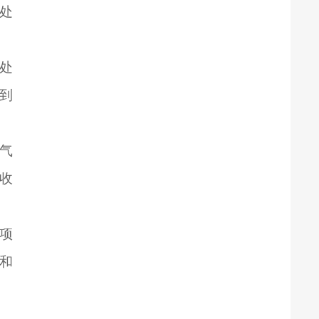
处
氧处
到
尾气
收
该项
和
，