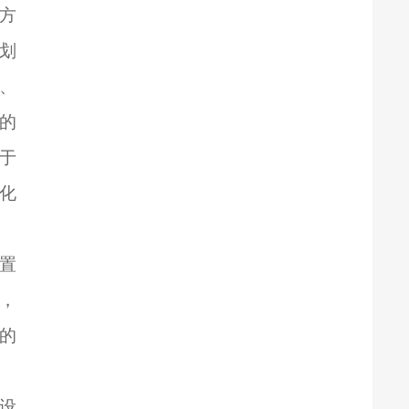
方
划
、
的
于
化
装置
，
的
设