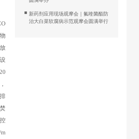
圆满举办
■
新药剂应用现场观摩会｜氟喹菌酯防
治大白菜软腐病示范观摩会圆满举行
O
物
排放
理设
20
³，
，排
物焚
般控
/m