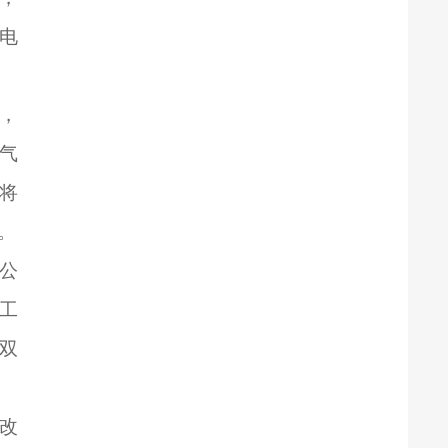
电
元，
保气
将
。
公
工
0双
改