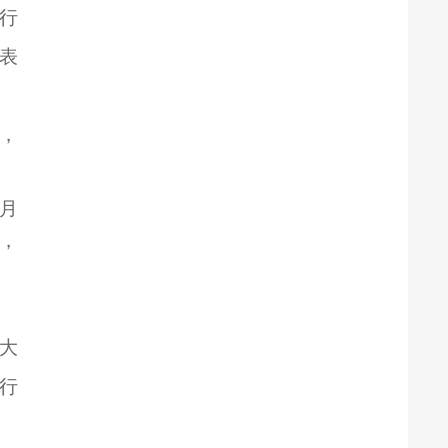
工行
）表
年，
月
，
期大
行