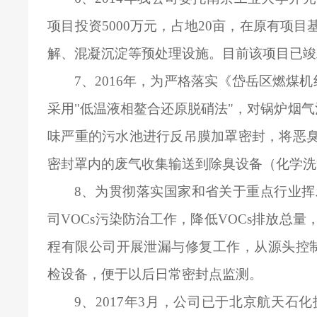
项目投资5000万元，占地20亩，在原有项
解、混凝沉淀等预处理设施。目前该项目已竣
7
、2016年，为严格落实《岱岳区燃煤
采用"低温液相鳌合还原脱硝法"，对锅炉烟气治
味严重的污水池进行反吊膜加罩密封，将恶
密封罩内的废气收集输送到除臭设备（化学洗
8
、为贯彻落实国家和省关于重点行业挥发
司VOCs污染防治工作，降低VOCs排放总
程有限公司开展泄漏与修复工作，从源头控制减
检设备，便于以后日常密封点监测。
9
、2017年3月，公司已于北京航天