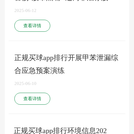
2025-06-12
查看详情
正规买球app排行开展甲苯泄漏综
合应急预案演练
2025-06-10
查看详情
正规买球app排行环境信息202