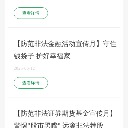
查看详情
【防范非法金融活动宣传月】守住
钱袋子 护好幸福家
2025-06-12
查看详情
【防范非法证券期货基金宣传月】
警惕"股市黑嘴" 远离非法荐股