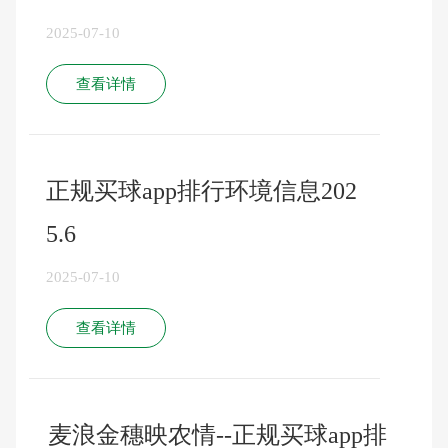
2025-07-10
查看详情
正规买球app排行环境信息202
5.6
2025-07-10
查看详情
麦浪金穗映农情--正规买球app排