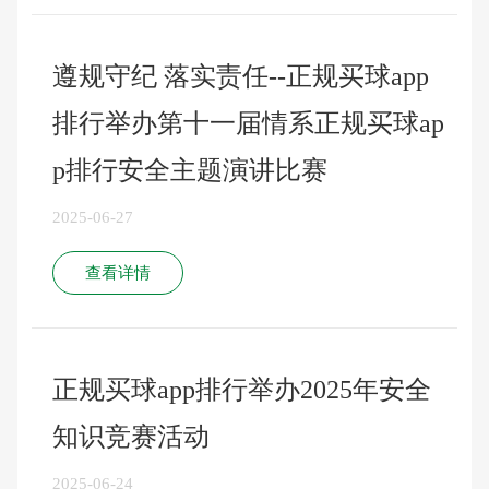
遵规守纪 落实责任--正规买球app
排行举办第十一届情系正规买球ap
p排行安全主题演讲比赛
2025-06-27
查看详情
正规买球app排行举办2025年安全
知识竞赛活动
2025-06-24