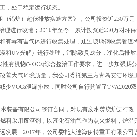
工，处于稳定运行状态。
组（锅炉）超低排放实施方案》，公司投资近
230
万元
气治理进行改造；
2016
年至今，累计投资近
230
万对环保
和有毒有害气体进行收集处理，通过玻璃钢收集管道
涤和
UV
光解）进行处理，消除致臭成分，净化后排放
发性有机物
(VOCs)
综合整治工作要求，进一步加强我
，改善大气环境质量，我公司委托第三方青岛安洁环境
减少
VOCs
泄漏排放，同时公司自行购置了
TVA2020
技术装备有限公司签订合同，对现有废水焚烧炉进行改
助燃料采用废溶剂，以液化石油气作为点火燃料，炉温
远发展，
2017
年，公司委托大连海伊特重工有限公司