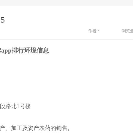
5
作者：
浏览
app排行环境信息
段路北
1
号楼
产、加工及资产农药的
销售。