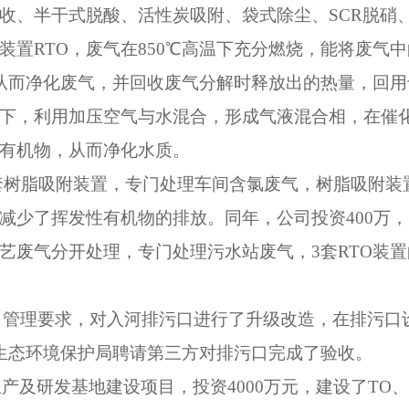
收、半干式脱酸、活性炭吸附、袋式除尘、
SCR
脱硝
装置
RTO
，废气在
850
℃高温下充分燃烧，能将废气中
从而净化废气，并回收废气分解时释放出的热量，回用
下，利用加压空气与水混合，形成气液混合相，在催
有机物，从而净化水质。
套树脂吸附装置，专门处理车间含氯废气，树脂吸附装
减少了挥发性有机物的排放。同年，公司投资
400
万，
艺废气分开处理，专门处理污水站废气，
3
套
RTO
装置
口管理要求，对入河排污口进行了升级改造，在排污口
生态环境保护局聘请第三方对排污口完成了验收。
生产及研发基地建设项目，投资
4000
万元，建设了
TO
、