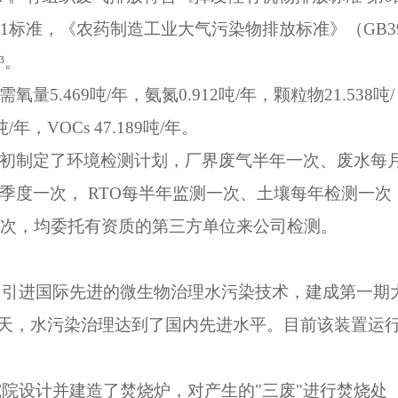
表
1
标准，《农药制造工业大气污染物排放标准》（
GB3
³。
需氧量
5.469
吨
/
年，氨氮
0.912
吨
/
年，颗粒物
21.538
吨
/
吨
/
年，
VOCs 47.189
吨
/
年。
初制定了环境检测计划，厂界废气半年一次、废水每
季度一次，
RTO
每半年监测一次、土壤每年检测一次
2
次，均委托有资质的第三方单位来公司检测。
，引进国际先进的微生物治理水污染技术，建成第一期
天，水污染治理达到了国内先进水平。目前该装置运
院设计并建造了焚烧炉，对产生的"三废"进行焚烧处