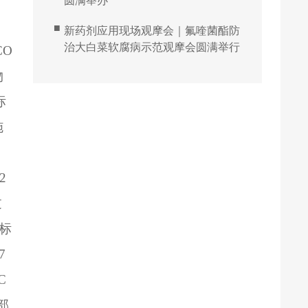
圆满举办
■
新药剂应用现场观摩会｜氟喹菌酯防
治大白菜软腐病示范观摩会圆满举行
CO
物
标
施
）
2
过
标
7
C
部