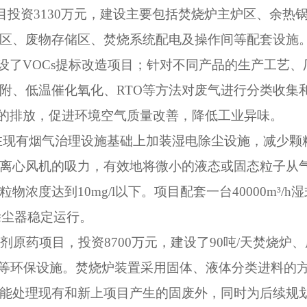
目投资
3130
万元，建设主要包括焚烧炉主炉区、余热
区、废物存储区、焚烧系统配电及操作间等配套设施
设了
VOCs
提标改造项目；针对不同产品的生产工艺、
附、低温催化氧化、
RTO
等方法对废气进行分类收集
的排放，促进环境空气质量改善，降低工业异味。
在现有烟气治理设施基础上加装湿电除尘设施，减少颗
离心风机的吸力，有效地将微小的液态或固态粒子从
粒物浓度达到
10mg/l
以下。项目配套一台
40000m
³
/h
湿
除尘器稳定运行。
剂原药项目，投资
8700
万元，建设了
90
吨
/
天焚烧炉、
等环保设施。焚烧炉装置采用固体、液体分类进料的
能处理现有和新上项目产生的固废外，同时为后续规