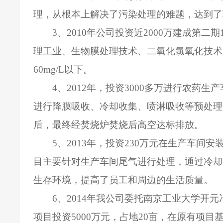
理，从根本上解决了污染处理的难题，达到了
3
、
2010
年公司投资近
2000
万建成第二期
理工业、生物膜处理技术、二氧化氯氧化技术
60mg/L
以下。
4
、
2012
年，投资
3000
多万进行农药生产
进行降膜吸收、冷却收集、喷淋吸收等预处理
后，最终经焚烧炉焚烧后高空达标排放。
5
、
2013
年，投资
230
万元在生产车间安
目主要针对生产车间尾气进行处理，通过冷却
生存环境，提高了员工和周边的生活质量。
6
、
2014
年我公司委托南京工业大学开元
项目投资
5000
万元，占地
20
亩，在原有项目