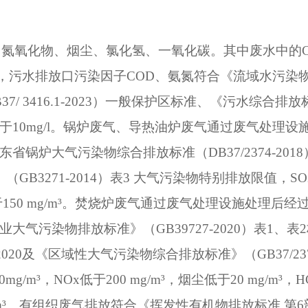
，氮氧化物、烟尘、氯化氢、一氧化碳。其中废水中的
，污水排放口污染因子
COD
、氨氮符合《流域水污染
37/ 3416.1-2023
）一般保护区标准、《污水综合排放
于
10mg/l
。锅炉废气、导热油炉废气通过废气处理设
东省锅炉大气污染物综合排放标准（
DB37/2374-2018
》（
GB3271-2014
）表
3
大气污染物特别排放限值，
SO
于
150 mg/m
³。焚烧炉废气通过废气处理设施处理后经
业大气污染物排放标准》（
GB39727-2020
）表
1
、表
2
2020
及《区域性大气污染物综合排放标准》（
GB37/23
80mg/m
³，
NOx
低于
200 mg/m
³，烟尘低于
20 mg/m
³，
H
m
³。有组织废气排放符合《挥发性有机物排放标准
第
6