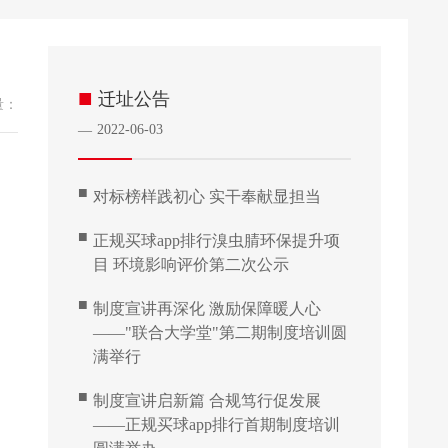
■
迁址公告
量：
2022-06-03
—
■
对标榜样践初心 实干奉献显担当
■
正规买球app排行溴虫腈环保提升项
目 环境影响评价第二次公示
■
制度宣讲再深化 激励保障暖人心
——"联合大学堂"第二期制度培训圆
满举行
■
制度宣讲启新篇 合规笃行促发展
——正规买球app排行首期制度培训