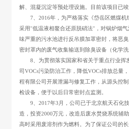
解、混凝沉淀等预处理设施。目前该项目已竣
7
、
2016
年，为严格落实《岱岳区燃煤机
采用"低温液相鳌合还原脱硝法"，对锅炉烟
味严重的污水池进行反吊膜加罩密封，将恶臭
密封罩内的废气收集输送到除臭设备（化学洗
8
、为贯彻落实国家和省关于重点行业挥
司
VOCs
污染防治工作，降低
VOCs
排放总量
程有限公司开展泄漏与修复工作，从源头控制
检设备，便于以后日常密封点监测。
9
、
2017
年
3
月，公司已于北京航天石化
造，投资
2000
万元，改造后废水焚烧系统辅
高时采用废溶剂作为燃料。为了保证公司的长