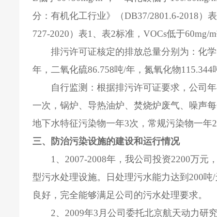
分：有机化工行业》（
DB37/2801.6-2018
）
727-2020
）表
1
、表
2
标准，
VOCs
低于
60mg/m
排污许可证核定的排放总量分别为：化学
年，二氧化硫
86.758
吨
/
年，氮氧化物
115.344
自行监测：根据排污许可证要求，公司年
一次，锅炉、导热油炉、焚烧炉废气、噪声每
地下水特征污染物一年
3
次，常规污染物一年
三、防治污染设施的建设和运行情况
1
、
2007-2008
年，我公司投资
2200
万元
型污水处理设施。日处理污水能力达到
200
吨
/
良好，完全能够满足公司的污水处理要求。
2
、
2009
年
3
月公司委托北京航天动力研究