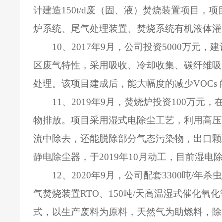
计建造
150t/d
废（固、液）焚烧装置项目，项
炉系统、尾气处理装置、焚烧系统有机液体灌
10
、
2017
年
9
月，公司投资
5000
万元，建
区废气特性，采用吸收、冷却收集、碳纤维吸
处理。该项目建成后，能大幅度的减少
VOCs
11
、
2019
年
9
月，焚烧炉投资
100
万元，
物排放。项目采用湿式电除尘工艺，利用高压
流中除去，还能脱除部分气态污染物，出口颗
静电除尘器，于
2019
年
10
月动工，目前湿电
12
、
2020
年
9
月，公司配套
3300
吨
/
年杀虫
气焚烧装置
RTO
、
150
吨
/
天高温湿式催化氧化
式，以生产废料为原料，天然气为助燃料，除