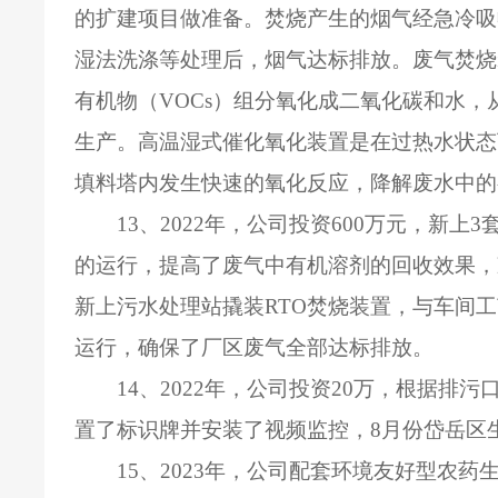
的扩建项目做准备。焚烧产生的烟气经急冷吸
湿法洗涤等处理后，烟气达标排放。废气焚烧
有机物（
VOCs
）组分氧化成二氧化碳和水，
生产。高温湿式催化氧化装置是在过热水状态
填料塔内发生快速的氧化反应，降解废水中的
13
、
2022
年，公司投资
600
万元，新上
3
的运行，提高了废气中有机溶剂的回收效果，
新上污水处理站撬装
RTO
焚烧装置，与车间工
运行，确保了厂区废气全部达标排放。
14
、
2022
年，公司投资
20
万，根据排污
置了标识牌并安装了视频监控，
8
月份岱岳区
15
、
2023
年，公司配套环境友好型农药