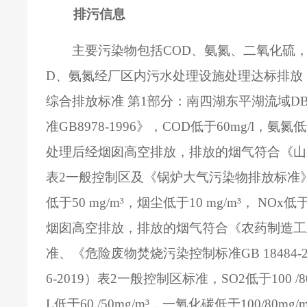
排污信息
主要污染物包括
COD
、氨氮、二氧化硫
D
、氨氮经厂区内污水处理设施处理达标排放
综合排放标准
第
1
部分：南四湖东平湖流域
DB
准
GB8978-1996
》，
COD
低于
60mg/l
，氨氮低
处理后经烟囱高空排放，排放的烟气符合《山
表
2
一般控制区及《锅炉大气污染物排放标准
低于
50 mg/m
³，烟尘低于
10 mg/m
³，
NOx
低
烟囱高空排放，排放的烟气符合《农药制造工
准、《危险废物焚烧污染控制标准
GB 18484-
6-2019
）表
2
一般控制区标准，
SO2
低于
100 /
L
低于
60 /50mg/m
³，一氧化碳低于
100/80mg/