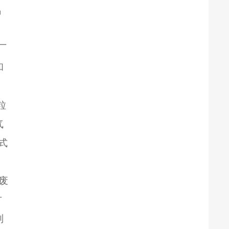
锅
。
厂
和
粒
气
式
废
方
划