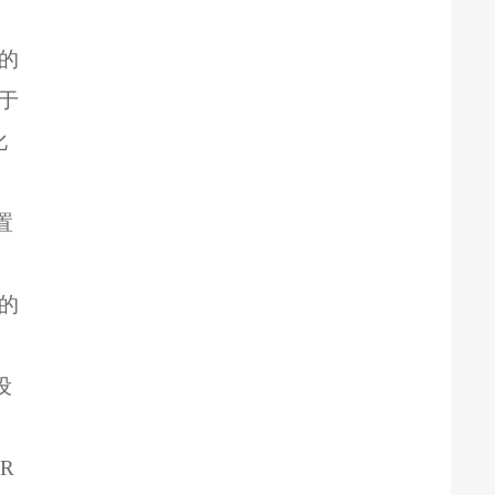
、
的
于
化
置
的
设
R