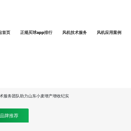
站首页
正规买球app排行
风机技术服务
风机应用案例
技术服务团队助力山东小麦增产增收纪实
品牌推荐