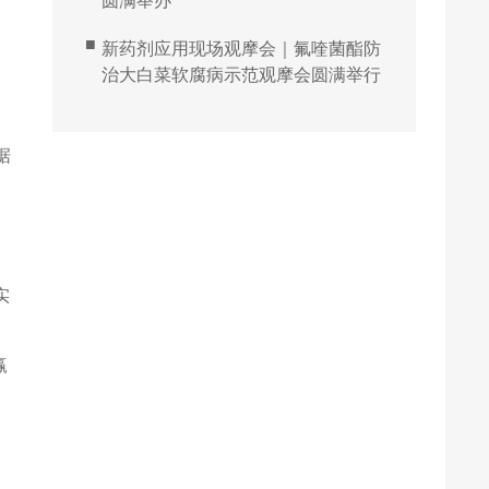
圆满举办
■
新药剂应用现场观摩会｜氟喹菌酯防
治大白菜软腐病示范观摩会圆满举行
据
实
赢