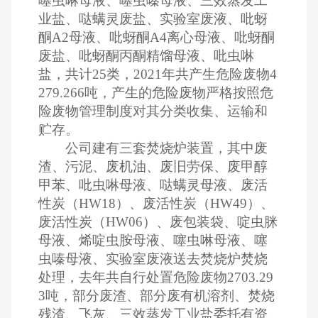
噻虫啉母液、噻虫嗪母液、三效蒸发工
业盐、哒螨灵废盐、实验室废液、吡蚜
酮A2母液、吡蚜酮A4离心母液、吡蚜酮
废盐、吡蚜酮丙酮精馏母液、吡虫啉
盐，共计25类，2021年共产生危险废物4
279.266吨，产生的危险废物严格按照危
险废物管理制度对其分类收集、运输和
贮存。
公司建有三套焚烧炉装置，其中废
渣、污泥、废机油、废旧劳保、废甲醇
甲苯、吡虫啉母液、哒螨灵母液、废活
性炭（HW18）、废活性炭（HW49）、
废活性炭（HW06）、废包装袋、啶虫脒
母液、烯啶虫胺母液、噻虫啉母液、噻
虫嗪母液、实验室废液送去焚烧炉焚烧
处理，去年共自行处置危险废物2703.29
3吨，部分废渣、部分废有机溶剂、焚烧
残渣、飞灰、三效蒸发工业盐委托有资