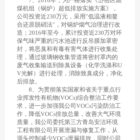
7、2016年，为严格落实《岱岳区燃
煤机组（锅炉）超低排放实施方案》，
公司投资近230万元，采用"低温液相鳌
合还原脱硝法"，对锅炉烟气治理进行改
造；2016年至今，累计投资近230万对环
保气味严重的污水池进行反吊膜加罩密
封，将恶臭和有毒有害气体进行收集处
理，通过玻璃钢收集管道将密封罩内的
废气收集输送到除臭设备（化学洗涤和U
V光解）进行处理，消除致臭成分，净化
后排放。
8、为贯彻落实国家和省关于重点行
业挥发性有机物(VOCs)综合整治工作要
求，进一步加强我公司VOCs污染防治工
作，降低VOCs排放总量，改善大气环境
质量，我公司委托第三方青岛安洁环境
工程有限公司开展泄漏与修复工作，从
源头控制减少VOCs泄漏排放，同时公司