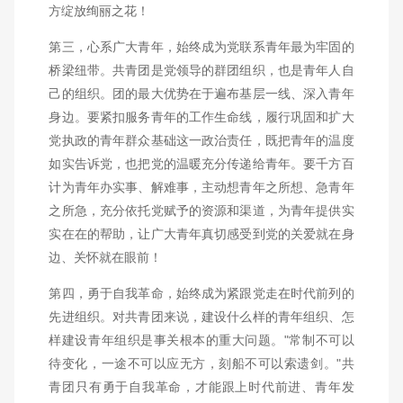
方绽放绚丽之花！
第三，心系广大青年，始终成为党联系青年最为牢固的
桥梁纽带。共青团是党领导的群团组织，也是青年人自
己的组织。团的最大优势在于遍布基层一线、深入青年
身边。要紧扣服务青年的工作生命线，履行巩固和扩大
党执政的青年群众基础这一政治责任，既把青年的温度
如实告诉党，也把党的温暖充分传递给青年。要千方百
计为青年办实事、解难事，主动想青年之所想、急青年
之所急，充分依托党赋予的资源和渠道，为青年提供实
实在在的帮助，让广大青年真切感受到党的关爱就在身
边、关怀就在眼前！
第四，勇于自我革命，始终成为紧跟党走在时代前列的
先进组织。对共青团来说，建设什么样的青年组织、怎
样建设青年组织是事关根本的重大问题。"常制不可以
待变化，一途不可以应无方，刻船不可以索遗剑。"共
青团只有勇于自我革命，才能跟上时代前进、青年发