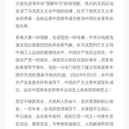
大批先进青年在"觉醒年代"纷纷觉醒。伟大的五四运动
促进了马克思主义在中国的传播，拉开了新民主主义革
命的序幕，也标志着中国青年成为推动中国社会变革的
急先锋。
青春力量一经觉醒，先进思想一经传播，中华大地便迅
速呈现出轰轰烈烈的革命新气象。在马克思列宁主义同
中国工人运动的紧密结合中，中国共产党应运而生。中
国共产党一经诞生，就把关注的目光投向青年，把革命
的希望寄予青年。党的一大专门研究了建立和发展青年
团作为党的预备学校的问题。1922年5月5日，在中国
共产党直接关怀和领导下，中国共产主义青年团宣告成
立。这在中国革命史和青年运动史上具有里程碑意义！
坚定不移跟党走，为党和人民奋斗，是共青团的初心使
命。一百年来，在党的坚强领导下，共青团不忘初心、
牢记使命，走在青年前列，组织引导一代又一代青年坚
定信念、紧跟党走，为争取民族独立、人民解放和实现