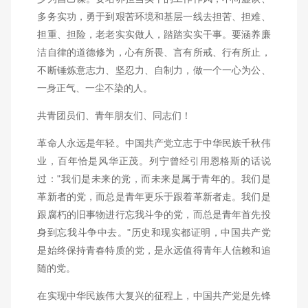
多务实功，勇于到艰苦环境和基层一线去担苦、担难、
担重、担险，老老实实做人，踏踏实实干事。要涵养廉
洁自律的道德修为，心有所畏、言有所戒、行有所止，
不断锤炼意志力、坚忍力、自制力，做一个一心为公、
一身正气、一尘不染的人。
共青团员们、青年朋友们、同志们！
革命人永远是年轻。中国共产党立志于中华民族千秋伟
业，百年恰是风华正茂。列宁曾经引用恩格斯的话说
过："我们是未来的党，而未来是属于青年的。我们是
革新者的党，而总是青年更乐于跟着革新者走。我们是
跟腐朽的旧事物进行忘我斗争的党，而总是青年首先投
身到忘我斗争中去。"历史和现实都证明，中国共产党
是始终保持青春特质的党，是永远值得青年人信赖和追
随的党。
在实现中华民族伟大复兴的征程上，中国共产党是先锋