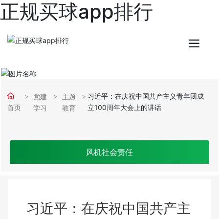
正规买球app排行
习近平：在庆祝中国共产主义青年团成
党建
主题
首页
立100周年大会上的讲话
学习
教育
风机社会责任
习近平：在庆祝中国共产主