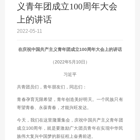
义青年团成立100周年大会
上的讲话
2022-05-11
在庆祝中国共产主义青年团成立100周年大会上的讲话
（2022年5月10日）
习近平
共青团员们，青年朋友们，同志们：
青春孕育无限希望，青年创造美好明天。一个民族只有
寄望青春、永葆青春，才能兴旺发达。
今天，我们在这里隆重集会，庆祝中国共产主义青年团
成立100周年，就是要激励广大团员青年在实现中华民
族伟大复兴中国梦的新征程上奋勇前进。