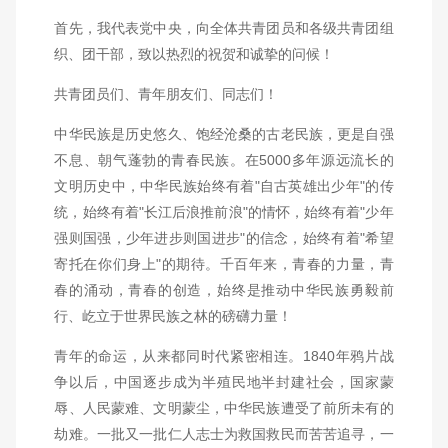
首先，我代表党中央，向全体共青团员和各级共青团组
织、团干部，致以热烈的祝贺和诚挚的问候！
共青团员们、青年朋友们、同志们！
中华民族是历史悠久、饱经沧桑的古老民族，更是自强
不息、朝气蓬勃的青春民族。在5000多年源远流长的
文明历史中，中华民族始终有着"自古英雄出少年"的传
统，始终有着"长江后浪推前浪"的情怀，始终有着"少年
强则国强，少年进步则国进步"的信念，始终有着"希望
寄托在你们身上"的期待。千百年来，青春的力量，青
春的涌动，青春的创造，始终是推动中华民族勇毅前
行、屹立于世界民族之林的磅礴力量！
青年的命运，从来都同时代紧密相连。1840年鸦片战
争以后，中国逐步成为半殖民地半封建社会，国家蒙
辱、人民蒙难、文明蒙尘，中华民族遭受了前所未有的
劫难。一批又一批仁人志士为救国救民而苦苦追寻，一