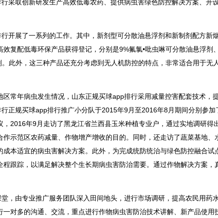
排行采取创新研发生产高效低毒农药、提供病虫害绿色防控解决方案、开
排行开展了一系列的工作。其中，新剂型可分散油悬浮剂和新制剂配方新
效复配低毒环保产品获得登记，分别是9%氟氯•吡虫啉可分散油悬浮剂、
浮剂。此外，这三种产品还充分考虑到无人机防控的特点，非常适合用于无
区常年病虫发生情况，山东正规买球app排行采用减量控害配套技术，
正规买球app排行推广小分队于2015年9月至2016年8月期间分别参加
，2016年9月走访了黑龙江省兰西县玉米种植专业户，通过实地调研得
合作示范区农药减量、作物增产增收的目的。同时，还走访了蔬菜基地、
的成本适宜的病虫害解决方案。此外，为完成统防统治与绿色防控融合试
全程跟踪，以满足解决整个生长期病虫害防治需要。通过作物解决方案，
课堂，由专业推广服务团队深入田间地头，进行市场调研，提高农民用药
行一对多的沟通、交流，重点进行作物病虫害防治技术讲解、新产品使用