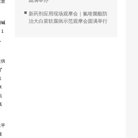
圆满举办
设农
■
新药剂应用现场观摩会｜氟喹菌酯防
治大白菜软腐病示范观摩会圆满举行
烟碱
1
人
提供
了
出
水
点
真
水平
技