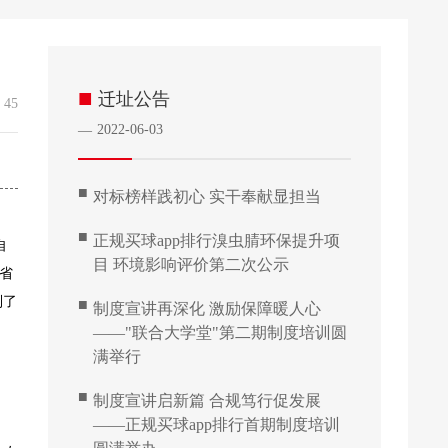
■
迁址公告
45
：
2022-06-03
—
■
对标榜样践初心 实干奉献显担当
■
正规买球app排行溴虫腈环保提升项
自
目 环境影响评价第二次公示
省
制了
■
制度宣讲再深化 激励保障暖人心
——"联合大学堂"第二期制度培训圆
满举行
■
制度宣讲启新篇 合规笃行促发展
——正规买球app排行首期制度培训