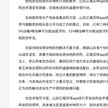
按照农业部农药零增长行动的要求，山东正规买球app
民技术课堂等措施，全面推进农药减量控害行动。
在创新研发生产高效低毒农药方面，山东正规买球app
类与菊酯类的组合是公司当前工作的重点。目前，已有三种高
5%溴氰•噻虫啉可分散油悬浮剂、21%噻虫啉可分散油悬
机防控作业。
在提供病虫害绿色防控解决方案方面，根据山东省个别地
出成本适宜、质量可靠的病虫害绿色防控药。正规买球app排行
汶上、章丘和泰安岱岳区、滕州区四个地方农企共建项目会议
春玉米病虫害防治药剂与助剂减施增效最佳配比，从而达到
稻合作社共建示范基地，经过大量的数据调研，得出了有效
任务，与农场合作安排了大量示范点，对整套示范基地进行
正为农民解决农业生产中遇到的疑难问题。
在技术指导方面，山东正规买球app排行开设农民技术
和农药利用率。具体做法是直接面对种田大户、面对农民进