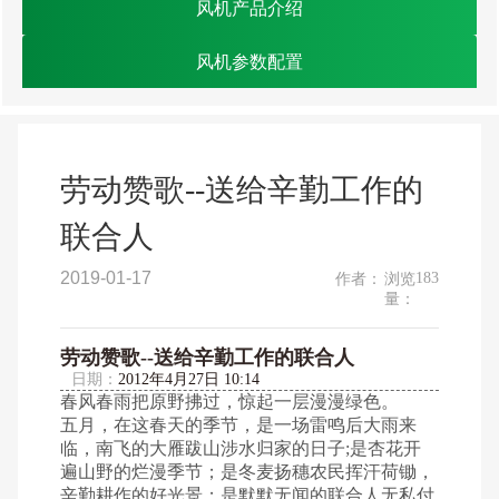
风机产品介绍
风机参数配置
劳动赞歌--送给辛勤工作的
联合人
2019-01-17
183
作者：
浏览
量：
劳动赞歌--送给辛勤工作的联合人
日期：
2012年4月27日 10:14
春风春雨把原野拂过，惊起一层漫漫绿色。
五月，在这春天的季节，是一场雷鸣后大雨来
临，南飞的大雁跋山涉水归家的日子;是杏花开
遍山野的烂漫季节；是冬麦扬穗农民挥汗荷锄，
辛勤耕作的好光景；是默默无闻的联合人无私付