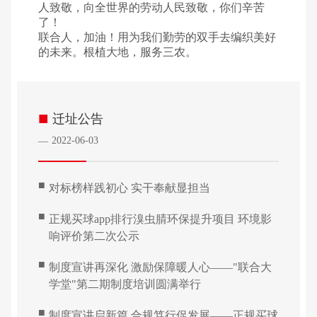
人致敬，向全世界的劳动人民致敬，你们辛苦
了！
联合人，加油！用为我们勤劳的双手去编织美好
的未来。根植大地，服务三农。
■
迁址公告
2022-06-03
—
■
对标榜样践初心 实干奉献显担当
■
正规买球app排行溴虫腈环保提升项目 环境影
响评价第二次公示
■
制度宣讲再深化 激励保障暖人心——"联合大
学堂"第二期制度培训圆满举行
■
制度宣讲启新篇 合规笃行促发展——正规买球