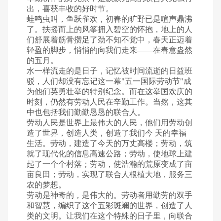
出，喜获丰收的好时节。
蛙鸣虫叫，鱼跃雀欢，初春的旷野已是喧声鼎沸
了。扶摇而上的风筝拥入碧空的怀抱，地上的人
们舒展着筋骨攒足了劲不知不觉中，春天正迈着
轻盈的脚步，悄悄的向我们走来——在春意盎然
的五月。
水一样流走的是日子，记忆被时间流逝的日益班
驳，人们却没有忘记这一幕"五一国际劳动节"成
为他们英勇壮举的特别纪念。而在这举国欢庆的
时刻，仍然有劳动人民在辛勤工作。当然，这其
中也包括我们勤勤恳恳的联合人。
劳动人民是世界上最伟大的人民，他们用劳动创
造了世界，创造人类，创造了我们今 天的幸福
生活。劳动，建造了今天的万丈高楼；劳动，筑
就了现代化的信息高速公路；劳动，使地球上建
起了一个个村落；劳动，使浩瀚的荒原变成了亩
亩良田；劳动，实现了联合人根植大地，服务三
农的梦想。
劳动是神奇的，是伟大的。劳动者用勤劳的双手
和智慧，编织了这个五彩斑斓的世界，创造了人
类的文明。让我们在这个特殊的日子里，向联合