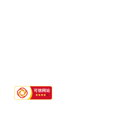
行
务
例
正规买球app排行
风机定制方案
原药
2026FIFA世界杯
风机行业领先
中间体
专业风机企业
风机品牌推荐
制剂
风机研发制造
风机产品介绍
环保风机专家
风机参数配置
石化风机配套
冶金风机首选
暖通制冷风机
优质风机供应商
Copyright © 2022 正规买球app排行
鲁ICP备19047006号 -1
鲁农药广审（