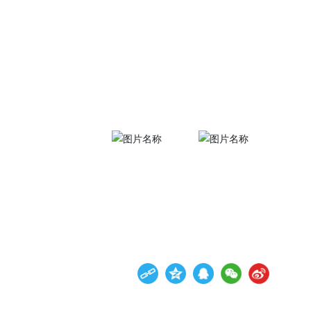
制剂销售：
0531-864016
采购部：
0531-8
897659
81
6
原药销售：
0531-889757
证券投资者热线：
0531-8
76
8977160
海外销售：
0531-864016
人力资源部：
0531-8640
40
1528
正规买球app排行公
正规买球app排行作
众号
物公众号