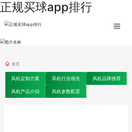
正规买球app排行
首页
风机定制方案
风机行业领先
风机品牌推荐
风机产品介绍
风机参数配置