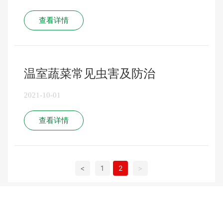
查看详情
温室蔬菜常见虫害及防治
2021-10-01
查看详情
<
1
2
>
Copyright © 2022 正规买球app排行
鲁ICP备19047006号 -1
鲁农药广审
（文）2024159
网站建设：正规买球app排行
济南
SEO标签