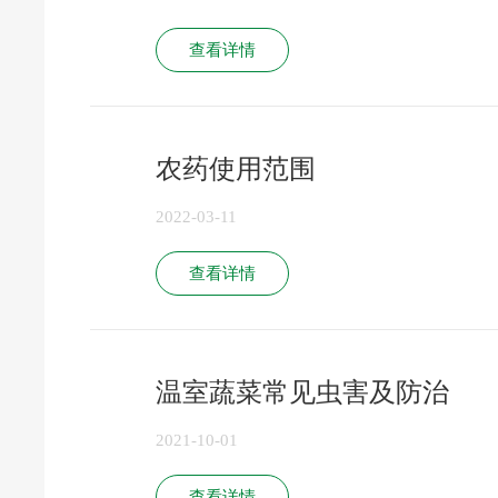
查看详情
农药使用范围
2022-03-11
查看详情
温室蔬菜常见虫害及防治
2021-10-01
查看详情