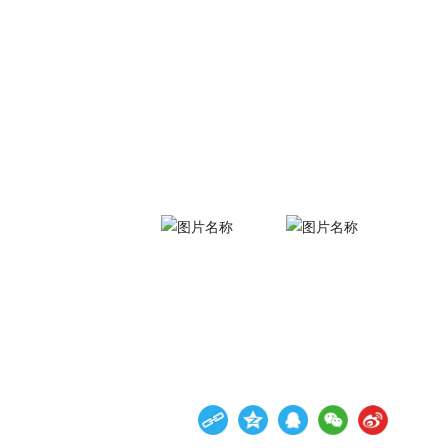
制剂销售：
0531-864016
采购部：
0531-8
897659
81
6
原药销售：
0531-889757
证券投资者热线：
0531-8
76
8977160
海外销售：
0531-864016
人力资源部：
0531-8640
40
1528
正规买球app排行公
正规买球app排行作
众号
物公众号