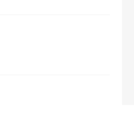
风机服务热线
文