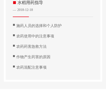
■
水稻用药指导
2018-12-18
—
■
施药人员的选择和个人防护
■
农药使用中的注意事项
■
农药药害急救方法
■
作物产生药害的原因
■
农药混配注意事项
Copyright © 2022 正规买球app排行
鲁ICP备19047006号 -1
鲁农药广审
（文）2024159
网站建设：正规买球app排行
济南
SEO标签