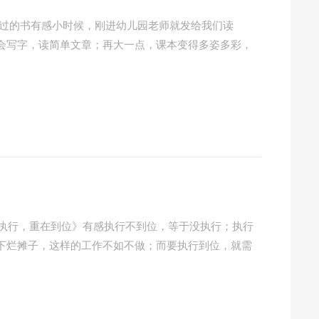
有读过的书有感小时候，刚进幼儿园老师就发给我们读
会写字，读简单文章；再大一点，课本变得多姿多彩，
—《执行，重在到位》有感执行不到位，等于没执行；执行
下烂摊子，这样的工作不如不做；而要执行到位，就需