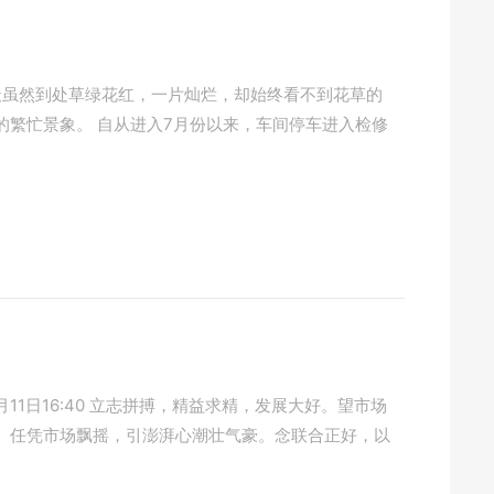
月的天虽然到处草绿花红，一片灿烂，却始终看不到花草的
繁忙景象。 自从进入7月份以来，车间停车进入检修
月11日16:40 立志拼搏，精益求精，发展大好。望市场
。任凭市场飘摇，引澎湃心潮壮气豪。念联合正好，以