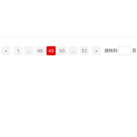
跳转到
页
<
1
...
48
49
50
...
52
>
作物解决方
风机企业合
风机采购咨
风机企业
案
作
询
化
作物解决方案
风机市场行情
风机招聘信息
风机社会责任
风机售后服务
风机技术动态
风机服务热线
风机选型指南