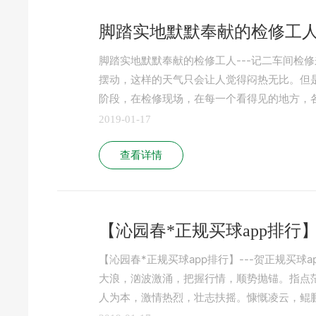
脚踏实地默默奉献的检修工人-
脚踏实地默默奉献的检修工人---记二车间检修
摆动，这样的天气只会让人觉得闷热无比。但
阶段，在检修现场，在每一个看得见的地方，
2019-01-17
查看详情
【沁园春*正规买球app排行】
【沁园春*正规买球app排行】---贺正规买球
大浪，汹波激涌，把握行情，顺势抛锚。指点
人为本，激情热烈，壮志扶摇。慷慨凌云，鲲