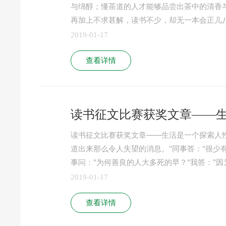
与绵醇；懂茶道的人才能够品尝出茶中的清香
再加上不求甚解，读书不少，却无一本会正儿
2019-01-17
查看详情
读书征文比赛获奖文章——
读书征文比赛获奖文章——生活是一个探索人性的
道出来那么令人失望的消息。"同事答："很少
事问："为何善良的人大多死的早？"我答："
2019-01-17
查看详情