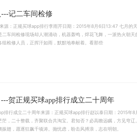
--记二车间检修
来源：正规买球app排行李雨芹日期：2015年8月6日13:47 七
是二车间检修现场却人潮涌动，机器轰鸣，焊花飞舞，一派热火朝天的
各组检修人员，正挥汗如雨，默默地奉献着。看那些
---贺正规买球app排行成立二十周年
app排行成立二十周年来源：正规买球app排行赵以泰日期：2015年8
茫茫，二十整载，齐聚联合共淘宝。君知否？必高瞻远瞩，方见穹辽
鹏振翅，愿逐狂飙千顷涛。抛忧虑，盼击风搏浪，志在明朝。