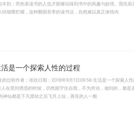
与丰韵；而热衷读书的人也才能够玩味到书中的风趣与妙境。我先前
八经细嚼烂咽，这种囫囵吞枣的读书法，自然难以真正体悟内
生活是一个探索人性的过程
过程作者：张欣日期：2018年9月1日09:56 生活是一个探索
有人在受到诱惑的时候，仍然能守住自我，不为所动，做到的，都是
因为神仙都是下凡渡劫之后飞升上仙，善良的人一般