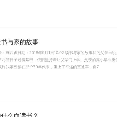
读书与家的故事
刘西贞日期：2018年9月1日10:02 读书与家的故事我的父亲
爷尽管日子过得紧巴，依旧坚持着让父辈们上学。父亲的高小毕业类
许我家五叔在那个70年代末，坐上了幸运的直通车，自7
为什么而读书？