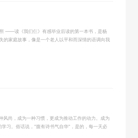
庇护所 ——读《我们仨》有感毕业后读的第一本书，是杨
相失的家庭故事，像是一个老人以平和而深情的语调向我
为一种风尚，成为一种习惯，更成为推动工作的动力。成为
学习。俗话说，"腹有诗书气自华"，是的，每一天必