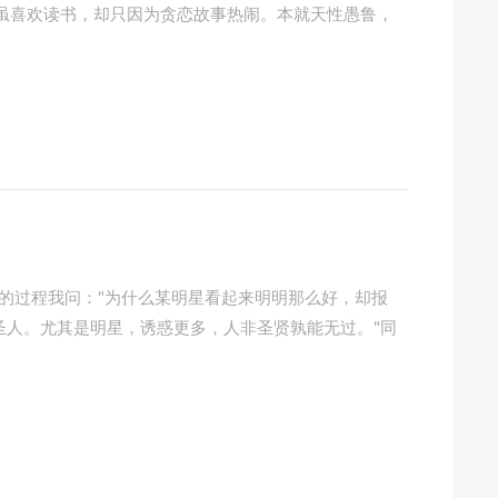
虽喜欢读书，却只因为贪恋故事热闹。本就天性愚鲁，
人性的过程我问："为什么某明星看起来明明那么好，却报
圣人。尤其是明星，诱惑更多，人非圣贤孰能无过。"同