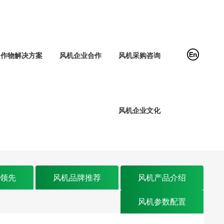
作物解决方案
风机企业合作
风机采购咨询
风机企业文化
业领先
风机品牌推荐
风机产品介绍
风机参数配置