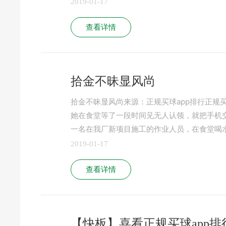
2019-01-17
查看详情
拾金不昧显风尚
拾金不昧显风尚来源：正规买球app排行正规买球
她在食堂等了一段时间见无人认领，就把手机
一名在我厂新项目施工的作业人员，在食堂喝
2019-01-17
查看详情
【快板】喜看正规买球app排