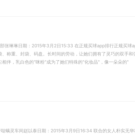
部张琳琳日期：2015年3月2日15:33 在正规买球app排行正规
袋、称重、封袋、码盘。长时间的劳动，让她们拥有了灵巧的双手和
相伴，乳白色的"咪粉"成为了她们特殊的"化妆品"，像一朵朵的"
哒螨灵车间赵以泰日期：2015年3月9日16:34 联合的女人朴实