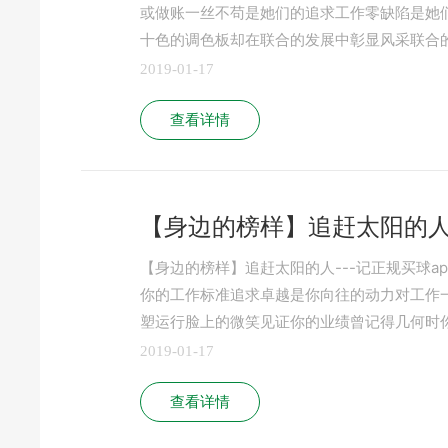
或做账一丝不苟是她们的追求工作零缺陷是她
十色的调色板却在联合的发展中彰显风采联合
2019-01-17
查看详情
【身边的榜样】追赶太阳的人-
【身边的榜样】追赶太阳的人---记正规买球ap
你的工作标准追求卓越是你向往的动力对工作
塑运行脸上的微笑见证你的业绩曾记得几何时你
2019-01-17
查看详情