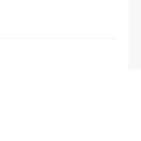
风机服务热线
文
制剂销售：
0531-864016
采购部：
0531-8
897659
81
6
原药销售：
0531-889757
证券投资者热线：
0531-8