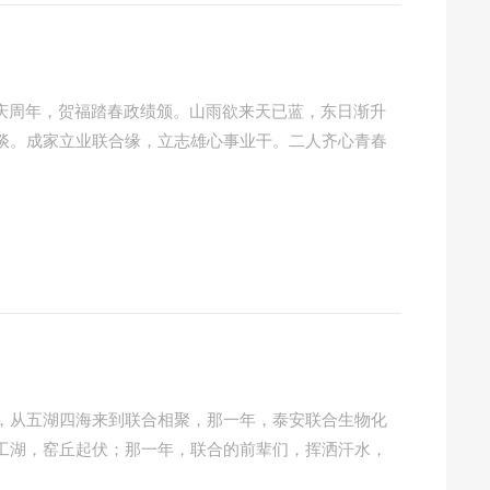
意伴梅庆周年，贺福踏春政绩颁。山雨欲来天已蓝，东日渐升
谈。成家立业联合缘，立志雄心事业干。二人齐心青春
梦想，从五湖四海来到联合相聚，那一年，泰安联合生物化
工湖，窑丘起伏；那一年，联合的前辈们，挥洒汗水，