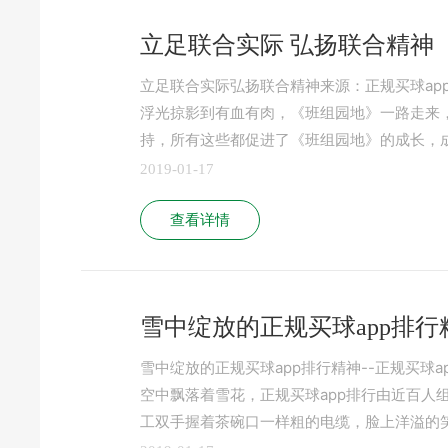
立足联合实际 弘扬联合精神
立足联合实际弘扬联合精神来源：正规买球app
浮光掠影到有血有肉，《班组园地》一路走来
持，所有这些都促进了《班组园地》的成长，
2019-01-17
查看详情
雪中绽放的正规买球app排行
雪中绽放的正规买球app排行精神--正规买球ap
空中飘落着雪花，正规买球app排行由近百
工双手握着茶碗口一样粗的电缆，脸上洋溢的笑容随