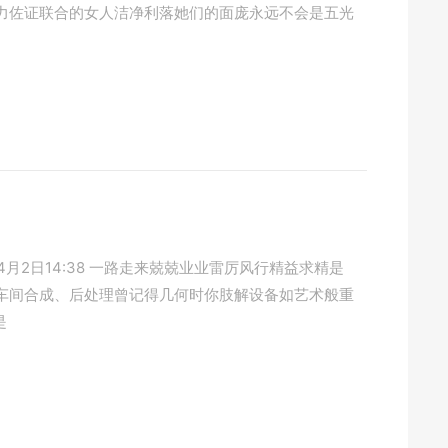
力佐证联合的女人洁净利落她们的面庞永远不会是五光
月2日14:38 一路走来兢兢业业雷厉风行精益求精是
车间合成、后处理曾记得几何时你肢解设备如艺术般重
是