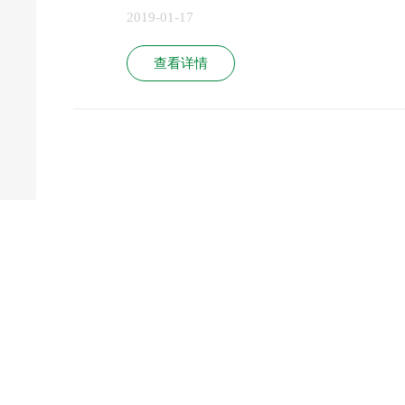
2019-01-17
查看详情
正规买球app排
风机技术服
风机应用案
行
务
例
正规买球app排行
风机定制方案
原药
2026FIFA世界杯
风机行业领先
中间体
专业风机企业
风机品牌推荐
制剂