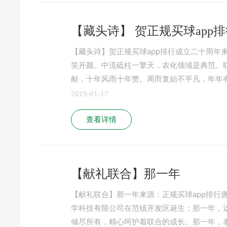
【藏头诗】 贺正规买球app
【藏头诗】贺正规买球app排行成立二十周年来
笑开颜。中流砥柱一擎天，农化领域是典范。
献，十年风雨十年赞。周而复始不平凡，年年
2019-01-17
查看详情
【献礼联合】那一年
【献礼联合】那一年来源：正规买球app排行唐
学科技有限公司在范镇开发区诞生；那一年，
倾尽所有，精心呵护着联合的成长。那一年，