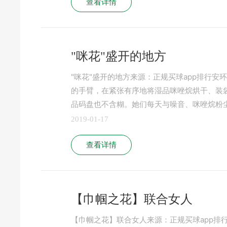
查看详情
"咪花"盛开的地方
"咪花"盛开的地方来源：正规买球app排行安环
的手臂，在紧张有序地将湿品咪唑烷烘干、装
品码盘也不含糊。她们每天与噪音、咪唑烷粉尘
2019-01-17
查看详情
【巾帼之花】联合女人
【巾帼之花】联合女人来源：正规买球app排行