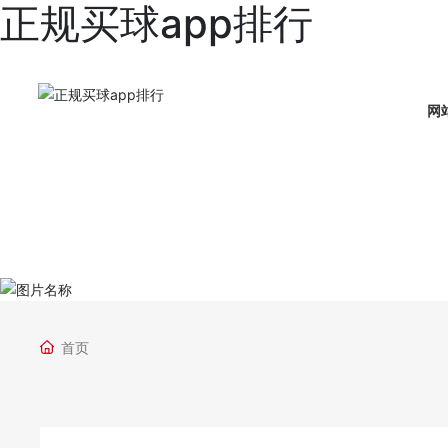
正规买球app排行
网
首页