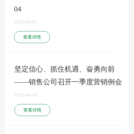
04
2022-05-01
查看详情
坚定信心、抓住机遇、奋勇向前
——销售公司召开一季度营销例会
2022-04-14
查看详情