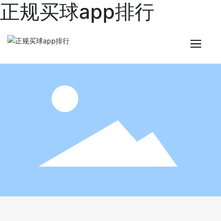
正规买球app排行