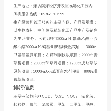
生产地址：潍坊滨海经济开发区临港化工园内
风机服务热线：0536-5301599
生产经营和管理服务的主要内容、产品及规模：
以生物农药、中间体及精细化工产品生产及销售
为主营业务。公司现有1500t/a N-氰基乙酰亚胺
酸乙酯2000t/a N-硝基亚胺基咪唑烷项目；3000t/a
甲基硝基胍项目；农药制剂技改项目；2000t/a麦
草畏项目；2000t/a苄草丹项目；1200t/a戊炔草胺
原药项目；5000t/a35%威百亩水剂项目；800t/a吡
氟草胺项目。
排污信息
主要污染物包括COD、氨氮、VOCs、氯化氢、
颗粒物、氨气、硫酸雾、甲苯、二甲苯、甲醇、