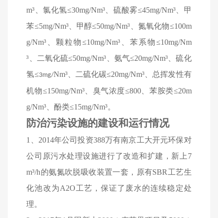
m³、氯化氢≤30mg/Nm³、硫酸雾≤45mg/Nm³、甲
苯≤5mg/Nm³、甲醇≤50mg/Nm³、氮氧化物≤100m
g/Nm³、颗粒物≤10mg/Nm³、苯系物≤10mg/Nm
³、二氧化硫≤50mg/Nm³、氨气≤20mg/Nm³、
硫化
氢
≤
Nm
³、
二硫化碳
≤20mg/Nm³、
总挥发性有
3mg/
机物
≤150mg/Nm³、
臭气浓度
≤800、
苯胺类
≤20m
g/Nm³、
酚类
≤15mg/Nm³。
防治污染设施的建设和运行情况
1
、2014年公司投资388万有南京工大开元环保对
公司原污水处理设施进行了改造和扩建，新上7
m³/h的氨氮吹脱吸收装置一套，原有SBR工艺生
化池改为A2O工艺，保证了废水的连续稳定处
理。