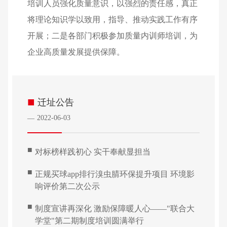
培训人员强化质量意识，以强烈的责任感，真正
将理论知识学以致用，指导、推动实践工作有序
开展；二是各部门积极参加质量内训师培训，为
企业高质量发展提供保障。
■
迁址公告
2022-06-03
—
■
对标榜样践初心 实干奉献显担当
■
正规买球app排行溴虫腈环保提升项目 环境影
响评价第二次公示
■
制度宣讲再深化 激励保障暖人心——"联合大
学堂"第二期制度培训圆满举行