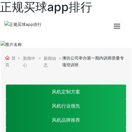
正规买球app排行
首
潍坊公司举办第一期内训师质量专
新闻中
新闻动
页
项培训班
心
态
风机定制方案
风机行业领先
风机品牌推荐