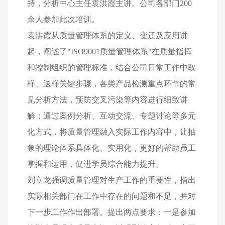
持，分析中心主任袁洪霞主讲。公司各部门200
余人参加此次培训。
袁洪霞从质量管理体系的定义、变迁及应用讲
起，阐述了"ISO9001质量管理体系"在质量指挥
和控制组织的管理标准，结合公司日常工作中取
样、送样关键步骤，各类产品检测重点环节的常
见分析方法，预防交叉污染等内容进行细致讲
解；通过案例分析、互动交流、专题讨论等多元
化方式，将质量管理融入实际工作内容中，让抽
象的理论体系具体化、实用化，更好的帮助员工
掌握和运用，促进学员综合能力提升。
刘立龙强调质量管理对生产工作的重要性，指出
实际相关部门在工作中存在的问题和不足，并对
下一步工作作出部署。提出两点要求：一是参加