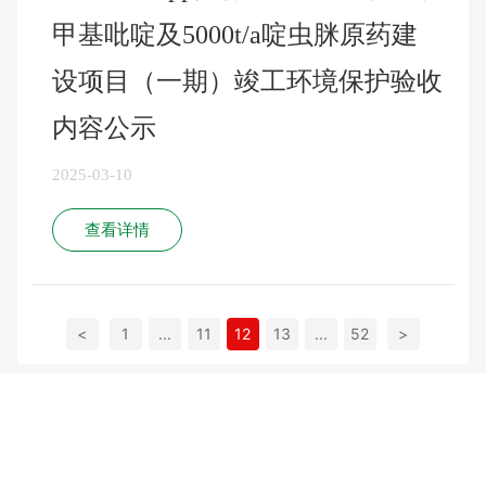
甲基吡啶及5000t/a啶虫脒原药建
设项目（一期）竣工环境保护验收
内容公示
2025-03-10
查看详情
<
1
...
11
12
13
...
52
>
Copyright © 2022 正规买球app排行
鲁ICP备19047006号 -1
鲁农药广审
（文）2024159
网站建设：正规买球app排行
济南
SEO标签