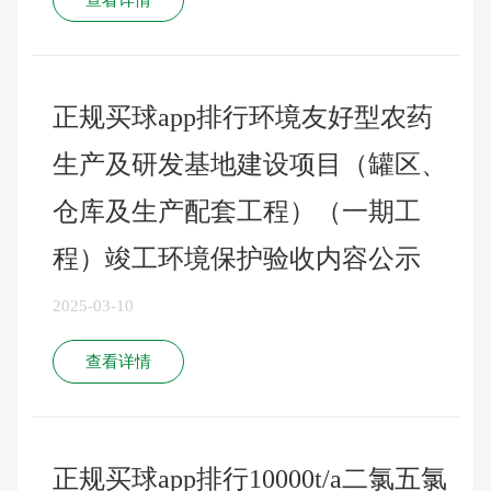
正规买球app排行环境友好型农药
生产及研发基地建设项目（罐区、
仓库及生产配套工程）（一期工
程）竣工环境保护验收内容公示
2025-03-10
查看详情
正规买球app排行10000t/a二氯五氯