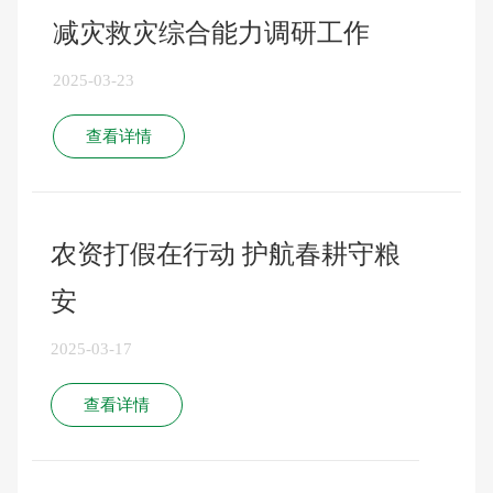
减灾救灾综合能力调研工作
2025-03-23
查看详情
农资打假在行动 护航春耕守粮
安
2025-03-17
查看详情