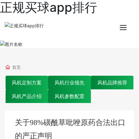
正规买球app排行
首页
风机定制方案
风机行业领先
风机品牌推荐
风机产品介绍
风机参数配置
关于98%磺酰草吡唑原药合法出口
的严正声明