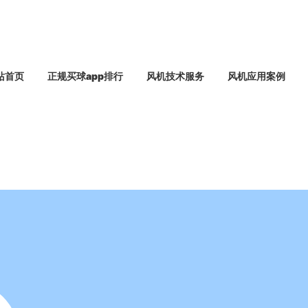
站首页
正规买球app排行
风机技术服务
风机应用案例