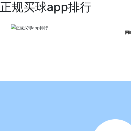
正规买球app排行
网