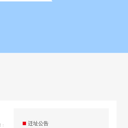
■
迁址公告
量：