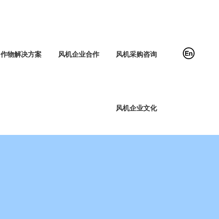
作物解决方案
风机企业合作
风机采购咨询
风机企业文化