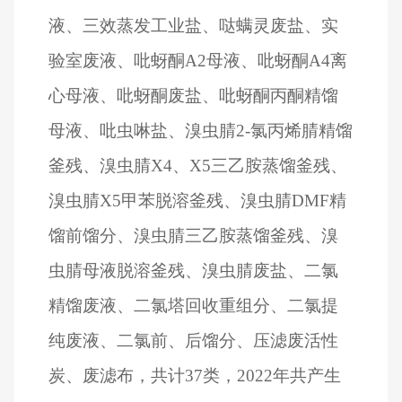
液、三效蒸发工业盐、哒螨灵废盐、实
验室废液、吡蚜酮A2母液、吡蚜酮A4离
心母液、吡蚜酮废盐、吡蚜酮丙酮精馏
母液、吡虫啉盐、溴虫腈2-氯丙烯腈精馏
釜残、溴虫腈X4、X5三乙胺蒸馏釜残、
溴虫腈X5甲苯脱溶釜残、溴虫腈DMF精
馏前馏分、溴虫腈三乙胺蒸馏釜残、溴
虫腈母液脱溶釜残、溴虫腈废盐、二氯
精馏废液、二氯塔回收重组分、二氯提
纯废液、二氯前、后馏分、压滤废活性
炭、废滤布，共计37类，2022年共产生