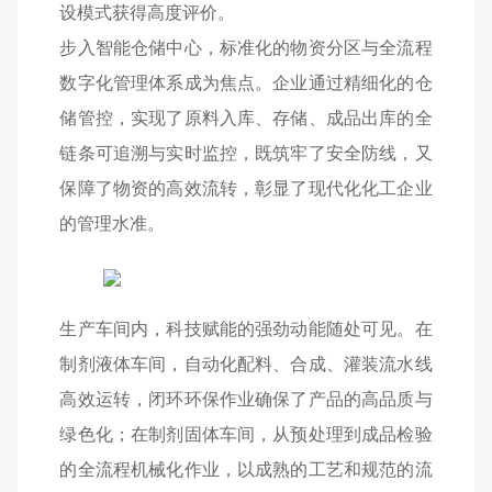
设模式获得高度评价。
步入智能仓储中心，标准化的物资分区与全流程
数字化管理体系成为焦点。企业通过精细化的仓
储管控，实现了原料入库、存储、成品出库的全
链条可追溯与实时监控，既筑牢了安全防线，又
保障了物资的高效流转，彰显了现代化化工企业
的管理水准。
生产车间内，科技赋能的强劲动能随处可见。在
制剂液体车间，自动化配料、合成、灌装流水线
高效运转，闭环环保作业确保了产品的高品质与
绿色化；在制剂固体车间，从预处理到成品检验
的全流程机械化作业，以成熟的工艺和规范的流