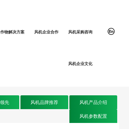
作物解决方案
风机企业合作
风机采购咨询
风机企业文化
业领先
风机品牌推荐
风机产品介绍
风机参数配置