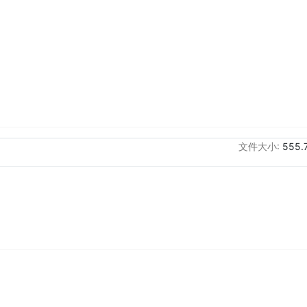
文件大小:
555.