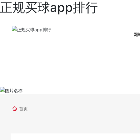
正规买球app排行
网
首页