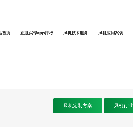
站首页
正规买球app排行
风机技术服务
风机应用案例
风机定制方案
风机行