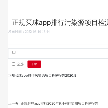
正规买球app排行污染源项目检测
发布时间：
2022-08-10 13:44
全选
下载
正规买球app排行污染源项目检测报告2020.8
上一页
正规买球app排行2020年9月例行监测项目检测报告