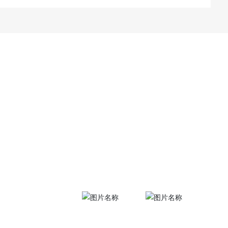
风机服务热线
文
制剂销售：
0531-864016
采购部：
0531-8
897659
81
6
原药销售：
0531-889757
证券投资者热线：
0531-8
76
8977160
海外销售：
0531-864016
人力资源部：
0531-8640
40
1528
正规买球app排行公
正规买球app排行作