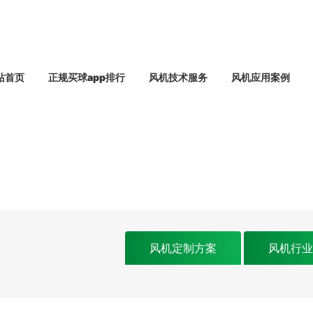
站首页
正规买球app排行
风机技术服务
风机应用案例
风机定制方案
风机行