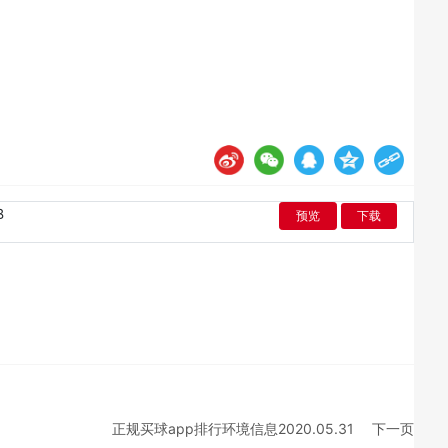
B
预览
下载
正规买球app排行环境信息2020.05.31
下一页