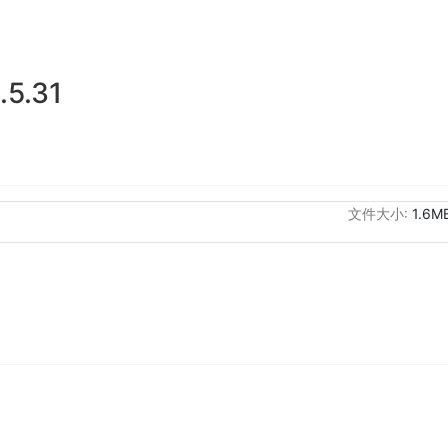
.31
文件大小:
1.6M