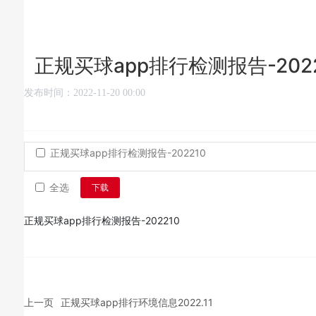
正规买球app排行检测报告-2022
发布时间：
2022-11-20 00:00
正规买球app排行检测报告-202210
全选
下载
正规买球app排行检测报告-202210
上一页
正规买球app排行环境信息2022.11