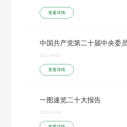
查看详情
中国共产党第二十届中央委
2022-10-22
查看详情
一图速览二十大报告
2022-10-16
查看详情