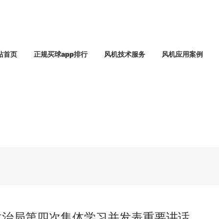
站首页
正规买球app排行
风机技术服务
风机应用案例
政治局第四次集体学习并发表重要讲话