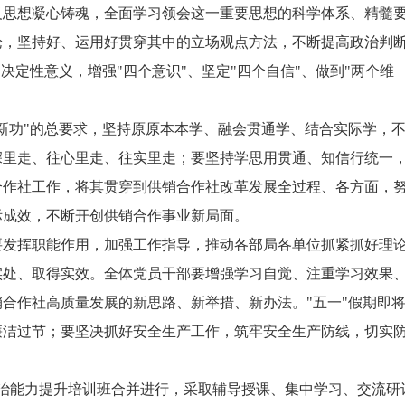
义思想凝心铸魂，全面学习领会这一重要思想的科学体系、精髓
论，坚持好、运用好贯穿其中的立场观点方法，不断提高政治判
决定性意义，增强"四个意识"、坚定"四个自信"、做到"两个维
新功"的总要求，坚持原原本本学、融会贯通学、结合实际学，
深里走、往心里走、往实里走；要坚持学思用贯通、知信行统一
合作社工作，将其贯穿到供销合作社改革发展全过程、各方面，
际成效，不断开创供销合作事业新局面。
要发挥职能作用，加强工作指导，推动各部局各单位抓紧抓好理
实处、取得实效。全体党员干部要增强学习自觉、注重学习效果
合作社高质量发展的新思路、新举措、新办法。"五一"假期即
廉洁过节；要坚决抓好安全生产工作，筑牢安全生产防线，切实
治能力提升培训班合并进行，采取辅导授课、集中学习、交流研