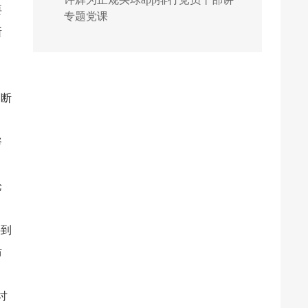
要
专题党课
断
不断
，
努
论
、
将到
防
讨