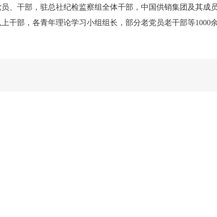
党员、干部，驻总社纪检监察组全体干部，中国供销集团及其成
上干部，各青年理论学习小组组长，部分老党员老干部等1000
作物解决方
风机企业合
风机采购咨
风机企业
案
作
询
化
作物解决方案
风机市场行情
风机招聘信息
风机社会责任
风机售后服务
风机技术动态
风机服务热线
风机选型指南
风机维护手册