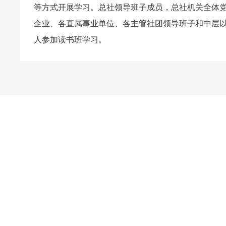
等方式开展学习。总社领导班子成员，总社机关全体
企业、各直属事业单位、各主管社团领导班子和中层以
人参加读书班学习。
正规买球app排
风机技术服
风机应用案
行
务
例
正规买球app排行
风机定制方案
原药
2026FIFA世界杯
风机行业领先
中间体
专业风机企业
风机品牌推荐
制剂
风机研发制造
风机产品介绍