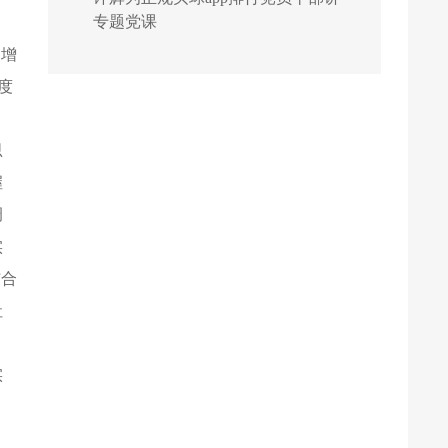
专题党课
，增
度
思
握
调
实
结合
社
实