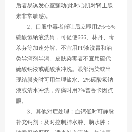
后者易诱发心室颤动(此时心肌对肾上腺
素非常敏感)。
2、口服中毒者催吐后立即用2%~5%
碳酸氢钠液洗胃，可促使666、林丹、毒
杀芬等加速分解。不宜用PP液洗胃和油
类导泻剂导泻。皮肤染毒者不宜用硫代
硫酸钠液或硼酸液冲洗。眼部污染或出
现结膜炎时可用生理盐水、2%碳酸氢钠
液或清水冲洗，疼痛时用2%普鲁卡因点
眼。
3、其他对症处理：血钙低时可静脉
补充钙剂；及时控制肺水肿、脑水肿；