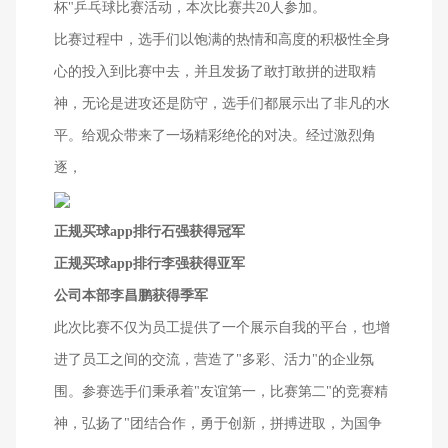
杯"乒乓球比赛活动，本次比赛共20人参加。
比赛过程中，选手们以饱满的热情和高度的积极性全身
心的投入到比赛中去，并且发扬了敢打敢拼的进取精
神，无论是进攻还是防守，选手们都展示出了非凡的水
平。给观众带来了一场精彩绝伦的对决。经过激烈角
逐，
正规买球app排行石强获得冠军
正规买球app排行李强获得亚军
公司本部李昌鹏获得季军
此次比赛不仅为员工提供了一个展示自我的平台，也增
进了员工之间的交流，营造了"多彩、活力"的企业氛
围。参赛选手们秉承着"友谊第一，比赛第二"的竞赛精
神，弘扬了"团结合作，勇于创新，拼搏进取，为国争