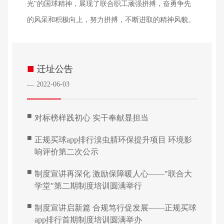
光"的国球精神，展现了联合职工顽强拼搏，奋勇争先
的风采和积极向上，努力拼搏，不断进取的精神风貌。
■
迁址公告
2022-06-03
—
■
对标榜样践初心 实干奉献显担当
■
正规买球app排行溴虫腈环保提升项目 环境影
响评价第二次公示
■
制度宣讲再深化 激励保障暖人心——"联合大
学堂"第二期制度培训圆满举行
■
制度宣讲启新篇 合规笃行促发展——正规买球
app排行首期制度培训圆满举办