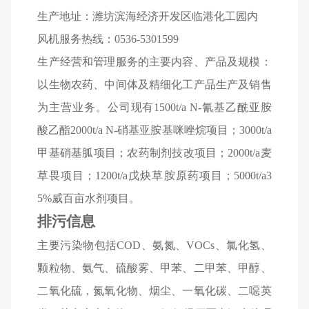
生产地址：潍坊滨海经济开发区临港化工园内
风机服务热线：0536-5301599
生产经营和管理服务的主要内容、产品及规模：
以生物农药、中间体及精细化工产品生产及销售
为主营业务。公司现有1500t/a N-氰基乙酰亚胺
酸乙酯2000t/a N-硝基亚胺基咪唑烷项目；3000t/a
甲基硝基胍项目；农药制剂技改项目；2000t/a麦
草畏项目；1200t/a戊炔草胺原药项目；5000t/a3
5%威百亩水剂项目。
排污信息
主要污染物包括COD、氨氮、VOCs、氯化氢、
颗粒物、氨气、硫酸雾、甲苯、二甲苯、甲醇、
二氧化硫，氮氧化物、烟尘、一氧化碳、二噁英