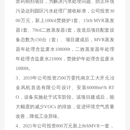
农药制剂项目，为解决污水处理问题、防止环境
污染达到园区污水处理厂接收标准，公司投资30
00万元，新上100t/d焚烧炉1套、15t/h MVR蒸发
器1套、70t/d二效蒸发器1套，改造后项目配套设
备总数为150台（套）、项目建成后，MVR蒸发
器年处理含盐废水108000t，二效蒸发器年处理
年处理含盐废水21000t，焚烧炉年处理含盐废水
10800t。
3
、2019年公司投资2500万委托南京工大开元冶
金风机首选有限公司设计、安装60000m³/h RT
O，设备实施处于试车阶段。该项目建成后，能
大幅度的减少VOCs 的排放，促进环境空气质量
改善，降低工业异味。
4
、2021年公司投资800万元新上8t/hMVR一套，