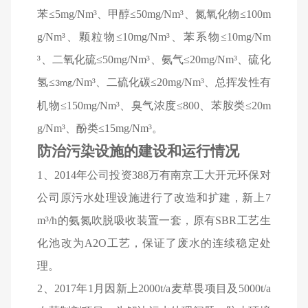
苯≤5mg/Nm³、甲醇≤50mg/Nm³、氮氧化物≤100m
g/Nm³、颗粒物≤10mg/Nm³、苯系物≤10mg/Nm
³、二氧化硫≤50mg/Nm³、氨气≤20mg/Nm³、
硫化
氢
≤
Nm
³、
二硫化碳
≤20mg/Nm³、
总挥发性有
3mg/
机物
≤150mg/Nm³、
臭气浓度
≤800、
苯胺类
≤20m
g/Nm³、
酚类
≤15mg/Nm³。
防治污染设施的建设和运行情况
1
、2014年公司投资388万有南京工大开元环保对
公司原污水处理设施进行了改造和扩建，新上7
m³/h的氨氮吹脱吸收装置一套，原有SBR工艺生
化池改为A2O工艺，保证了废水的连续稳定处
理。
2
、2017年1月因新上2000t/a麦草畏项目及5000t/a